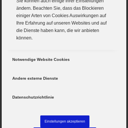
Sie können auch einige Ihrer Einstellungen
ändern. Beachten Sie, dass das Blockieren
einiger Arten von Cookies Auswirkungen auf
Der 22. Günzburger Fielmanncup: Wir
Ihre Erfahrung auf unseren Websites und auf
dürfen 92 Mannschaften begrüßen
die Dienste haben kann, die wir anbieten
24. Juli 2026
können.
Notwendige Website Cookies
Andere externe Dienste
Datenschutzrichtlinie
Einstellungen akzeptieren