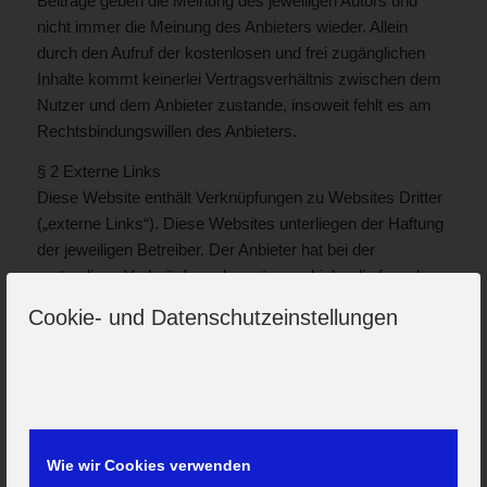
Beiträge geben die Meinung des jeweiligen Autors und
nicht immer die Meinung des Anbieters wieder. Allein
durch den Aufruf der kostenlosen und frei zugänglichen
Inhalte kommt keinerlei Vertragsverhältnis zwischen dem
Nutzer und dem Anbieter zustande, insoweit fehlt es am
Rechtsbindungswillen des Anbieters.
§ 2 Externe Links
Diese Website enthält Verknüpfungen zu Websites Dritter
(„externe Links“). Diese Websites unterliegen der Haftung
der jeweiligen Betreiber. Der Anbieter hat bei der
erstmaligen Verknüpfung der externen Links die fremden
Inhalte daraufhin überprüft, ob etwaige Rechtsverstöße
Cookie- und Datenschutzeinstellungen
bestehen. Zu dem Zeitpunkt waren keine Rechtsverstöße
ersichtlich. Der Anbieter hat keinerlei Einfluss auf die
aktuelle und zukünftige Gestaltung und auf die Inhalte der
verknüpften Seiten. Das Setzen von externen Links
bedeutet nicht, dass sich der Anbieter die hinter dem
Verweis oder Link liegenden Inhalte zu Eigen macht. Eine
Wie wir Cookies verwenden
ständige Kontrolle der externen Links ist für den Anbieter