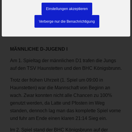
Einstellungen akzeptieren
Verberge nur die Benachrichtigung
MÄNNLICHE D-JUGEND I
Am 1. Spieltag der männlichen D1 trafen die Jungs
auf den TSV Haunstetten und den BHC Königsbrunn.
Trotz der frühen Uhrzeit (1. Spiel um 09:00 in
Haunstetten) war die Mannschaft von Beginn an
wach. Zwar konnten nicht alle Chancen zu 100%
genutzt werden, da Latte und Pfosten im Weg
standen, dennoch lag man das komplette Spiel vorne
und fuhr am Ende einen klaren 21:14 Sieg ein.
Im 2. Spiel stand der BHC Königsbrunn auf der