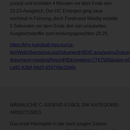
zurück und erzielten 4 Minuten vor dem Ende den
23.23-Ausgleich. Der HC Erlangen ging zwar
nochmal in Führung, doch Ferdinand Wiedig erzielte
5 Sekunden vor dem Ende den viel umjubelten
Ausgleichstreffer zum leistungsgerechten 25:25.
https://bhv-handball.liga.nu/cgi-
bin/WebObjects/nuLigaDokumentHBDE.woa/wa/nuDokum
dokument=meetingReportHB&meeting=7747590&etag=e0
ca92-42b8-9dd3-d59749e32b6c
MÄNNLICHE C-JUGEND II ÜBOL SW: KATEGORIE:
ARBEITSSIEG
Das erste Heimspiel in der noch jungen Saison