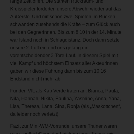
lange Zeit offen. Die starken Rückraum- und
Kreisspieler forderten unsere Abwehr wieder auf das
Äußerste. Und mit schon zwei Spielen im Rücken
schwanden zusehends die Kräfte – zum Glück auch
bei den Gegnerinnen. Bis zum 8:10 in der 14. Minute
war Island noch in Schlagdistanz. Doch dann setzte
unsere 2. Luft ein und uns gelang ein
vorentscheidender 3-Tore-Lauf. In diesem Spiel mit
viel Kampf und höchstem Einsatz aller Akteurinnen
gaben wir diese Führung dann bis zum 10:16
Endstand nicht mehr ab.
Für den VfL als Kap Verde traten an: Bianca, Paula,
Nila, Hannah, Nikita, Paulina, Yasmine, Anna, Yana,
Lisa, Theresa, Lana, Sina, Ronja (als „Maskottchen“,
da leider noch verletzt)
Fazit zur Mini-WM-Vorrunde: unsere Trainer waren
ganz „geflasht“ von der Leistung ihres Teams, wir