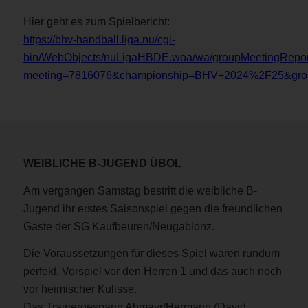
Hier geht es zum Spielbericht:
https://bhv-handball.liga.nu/cgi-
bin/WebObjects/nuLigaHBDE.woa/wa/groupMeetingRepor
meeting=7816076&championship=BHV+2024%2F25&gro
WEIBLICHE B-JUGEND ÜBOL
Am vergangen Samstag bestritt die weibliche B-
Jugend ihr erstes Saisonspiel gegen die freundlichen
Gäste der SG Kaufbeuren/Neugablonz.
Die Voraussetzungen für dieses Spiel waren rundum
perfekt. Vorspiel vor den Herren 1 und das auch noch
vor heimischer Kulisse.
Das Trainergespann Abmayr/Hermann (David