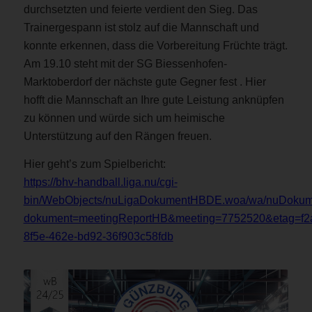
durchsetzten und feierte verdient den Sieg. Das
Trainergespann ist stolz auf die Mannschaft und
konnte erkennen, dass die Vorbereitung Früchte trägt.
Am 19.10 steht mit der SG Biessenhofen-
Marktoberdorf der nächste gute Gegner fest . Hier
hofft die Mannschaft an Ihre gute Leistung anknüpfen
zu können und würde sich um heimische
Unterstützung auf den Rängen freuen.
Hier geht’s zum Spielbericht:
https://bhv-handball.liga.nu/cgi-
bin/WebObjects/nuLigaDokumentHBDE.woa/wa/nuDokum
dokument=meetingReportHB&meeting=7752520&etag=f2a
8f5e-462e-bd92-36f903c58fdb