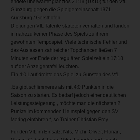
endete unerwartet glanzlos 21:18 (10:10) für den VfL
Günzburg gegen die Spielgemeinschaft 1871
Augsburg / Gersthofen.
Die jungen VfL Talente starteten verhalten und fanden
in nahezu keiner Phase des Spiels zu ihrem
gewohnten Tempospiel. Viele technische Fehler und
das Auslassen zahlreicher Topchancen ließen 7
Minuten vor Ende der regulären Spielzeit ein 17:18
auf der Anzeigentafel leuchten.
Ein 4:0 Lauf drehte das Spiel zu Gunsten des VfL.
„Es gibt schlimmeres als mit 4:0 Punkten in die
Saison zu starten. Es bedarf jedoch einer deutlichen
Leistungssteigerung , möchte man die nächsten 2
Punkte im kommenden Heimspiel gegen den SV
Mering einfahren.“, so Trainer Christian Frey
Für den VfL im Einsatz: Nils, Michi, Oliver, Florian,
Marvin, Gabriel, Leon, Mika, Leander und Jonah