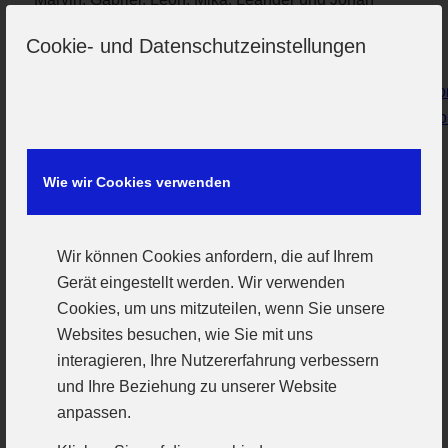
Hier geht’s zum Spielbericht:
Cookie- und Datenschutzeinstellungen
https://bhv-handball.liga.nu/cgi-
bin/WebObjects/nuLigaHBDE.woa/wa/groupMeetingRepor
meeting=7752040&championship=BHV+2024%2F25&gro
Wie wir Cookies verwenden
Wir können Cookies anfordern, die auf Ihrem
Gerät eingestellt werden. Wir verwenden
Cookies, um uns mitzuteilen, wenn Sie unsere
Websites besuchen, wie Sie mit uns
interagieren, Ihre Nutzererfahrung verbessern
und Ihre Beziehung zu unserer Website
anpassen.