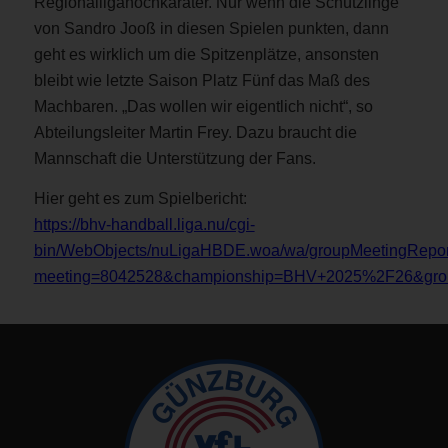
Regionalligahochkaräter. Nur wenn die Schützlinge
von Sandro Jooß in diesen Spielen punkten, dann
geht es wirklich um die Spitzenplätze, ansonsten
bleibt wie letzte Saison Platz Fünf das Maß des
Machbaren. „Das wollen wir eigentlich nicht“, so
Abteilungsleiter Martin Frey. Dazu braucht die
Mannschaft die Unterstützung der Fans.
Hier geht es zum Spielbericht:
https://bhv-handball.liga.nu/cgi-
bin/WebObjects/nuLigaHBDE.woa/wa/groupMeetingRepor
meeting=8042528&championship=BHV+2025%2F26&gro