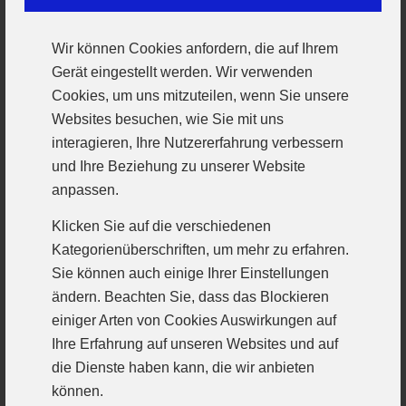
sich sicher, dass das schon die Vorentscheidung war.
Am Ende sollten sie Recht behalten. Den letzten
Wir können Cookies anfordern, die auf Ihrem
Treffer vor dem Halbzeitpfiff der ausgezeichneten
Gerät eingestellt werden. Wir verwenden
Schiedsrichter Markus Spegele und Daniel Weineck
Cookies, um uns mitzuteilen, wenn Sie unsere
erzielte mit Leonhard Riedmaier ein Gastgeber, so
Websites besuchen, wie Sie mit uns
dass knapp mit 8:12 gewechselt wurde.
interagieren, Ihre Nutzererfahrung verbessern
und Ihre Beziehung zu unserer Website
Die endgültige Entscheidung fiel ab dem 13:16. Zwar
anpassen.
mühten sich die Isardevils hinten wie vorn, leisteten
sich aber auch Undiszipliniertheiten und konnten
Klicken Sie auf die verschiedenen
nicht verhindern, dass bis zur 43. Minute den
Kategorienüberschriften, um mehr zu erfahren.
Weinroten ein Sechserpack gelang. Das 13:22 wirkte
Sie können auch einige Ihrer Einstellungen
uneinholbar, der Sieg schien in trockenen Tüchern
ändern. Beachten Sie, dass das Blockieren
und das Spitzenspiel gegen HT gesichert. Das
einiger Arten von Cookies Auswirkungen auf
merkte man dann auch. Bis zum 20:28 (54. Minute),
Ihre Erfahrung auf unseren Websites und auf
erneut durch Manuel Scholz, wurde der Vorsprung
die Dienste haben kann, die wir anbieten
verwaltet. Die Erfolgsgier der Günzburger war
können.