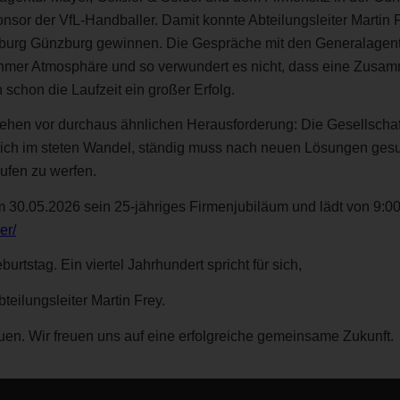
or der VfL-Handballer. Damit konnte Abteilungsleiter Martin 
ochburg Günzburg gewinnen. Die Gespräche mit den Generalage
ehmer Atmosphäre und so verwundert es nicht, dass eine Zusamm
n schon die Laufzeit ein großer Erfolg.
ehen vor durchaus ähnlichen Herausforderung: Die Gesellschaft
ch im steten Wandel, ständig muss nach neuen Lösungen gesu
ufen zu werfen.
am 30.05.2026 sein 25-jähriges Firmenjubiläum und lädt von 9:0
er/
tstag. Ein viertel Jahrhundert spricht für sich,
eilungsleiter Martin Frey.
uen. Wir freuen uns auf eine erfolgreiche gemeinsame Zukunft.