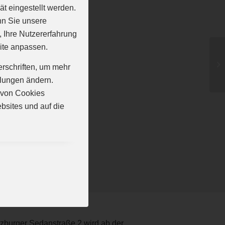
t eingestellt werden.
nn Sie unsere
, Ihre Nutzererfahrung
ite anpassen.
erschriften, um mehr
llungen ändern.
n von Cookies
bsites und auf die
zburger Sedanstraße 2 wird ab der