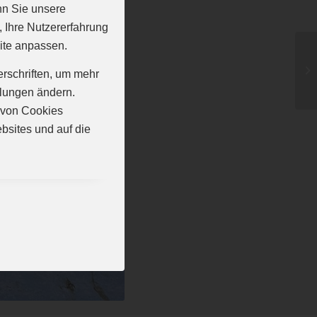
nn Sie unsere
, Ihre Nutzererfahrung
ite anpassen.
erschriften, um mehr
llungen ändern.
n von Cookies
bsites und auf die