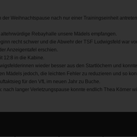
 der Weihnachtspause nach nur einer Trainingseinheit antrete
ie altehrwürdige Rebayhalle unsere Mädels empfangen.
Beginn recht schwer und die Abwehr der TSF Ludwigsfeld war von
 der Anzeigentafel erschien.
t 12:8 in die Kabine.
gsfelderinnen wieder besser aus den Startlöchern und konnten
en Mädels jedoch, die leichten Fehler zu reduzieren und so kon
uftaktsieg für den VfL im neuen Jahr zu Buche.
: nach langer Verletzungspause konnte endlich Thea Körner wie