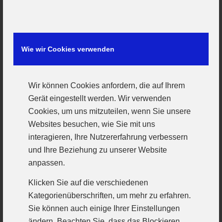
Kreditabwicklung lähmte alle Aktivitäten. Schuldige
wurden gesucht, Ausgrenzung gefunden.
Schwierige Zeiten, die Stunde für einen
Brückenbauer und Menschfänger hatte geschlagen.
Wie wir Cookies verwenden
Das war Gerhard, so werden wir ihn in Erinnerung
behalten.
Wir können Cookies anfordern, die auf Ihrem
Als Gerhard Skrebbas zwanzig Jahre später, 72jährig
Gerät eingestellt werden. Wir verwenden
nicht mehr für sein Amt kandidierte und den Stab an
Cookies, um uns mitzuteilen, wenn Sie unsere
seinen Vorstandskollegen von Anfang an, Walter
Websites besuchen, wie Sie mit uns
Hirsch, übergab, um ganz unaufgeregt für neue Ideen
interagieren, Ihre Nutzererfahrung verbessern
Platz zu machen war aus dem schwer
und Ihre Beziehung zu unserer Website
beherrschbaren Puzzle aus Abteilungsinteressen
anpassen.
wieder ein herrlich weinrotes Bild geworden.
Klicken Sie auf die verschiedenen
Die Abteilungen sind auch in strittigen Fragen stets
Kategorienüberschriften, um mehr zu erfahren.
um Harmonie bemüht, die Schulden sind abbezahlt.
Sie können auch einige Ihrer Einstellungen
Gemeinsame Veranstaltungen wie der Jahrestreff
ändern. Beachten Sie, dass das Blockieren