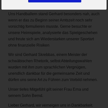
Kompromisse zu schließen, waren dazu notwendig.
Uns Handballern stand Gerhard besonders nah, auch
wenn er das zu Beginn seiner Amtszeit noch sehr
vorsichtig formulieren musste. Gerne besuchte er
unsere Heimspiele, analysierte das Spielgeschehen
und freute sich am Wiederstarken unserer Sportart
ohne finanzielle Risiken
Wir sind Gerhard Skrebbas, einem Meister der
schwäbischen Rhetorik, selbst Abteilungswahlen
wurden mit ihm zum sprachlichen Vergnügen,
unendlich dankbar für die gemeinsame Zeit und
dürfen uns seine Art zu Führen zum Vorbild nehmen.
Unser tiefes Mitgefühl gilt seiner Frau Erna und
seinem Sohn Bernd.
Lieber Gerhard, wir verneigen uns in Dankbarkeit.