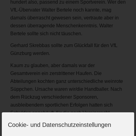
hundert also, passend zu einem Sportverein. Wer den
VfL-Übervater Walter Bertele noch kannte, mag
damals überrascht gewesen sein, vertraute aber in
dessen überragende Menschenkenntnis. Walter
Bertele sollte sich nicht täuschen.
Gerhard Skrebbas sollte zum Glückfall für den VfL
Günzburg werden.
Kaum zu glauben, aber damals war der
Gesamtverein ein zerstrittener Haufen. Die
Abteilungen kochten ganz unterschiedliche weinrote
Süppchen. Ursache waren wir/die Handballer. Nach
dem Rückzug verschiedener Sponsoren,
ausbleibendem sportlichen Erfolgen hatten sich
Schulden angehäuft, für die nach Vereinsrecht
überwiegend der Gesamtverein in Haftung
Cookie- und Datenschutzeinstellungen
genommen wurde. Misstrauen herrschte, die