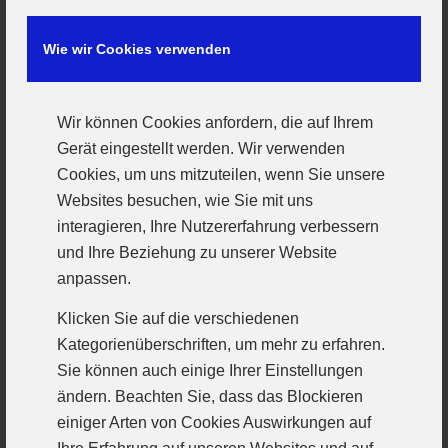
Vereine kennen sich schon seit vielen Jahren,
allerdings sind die Zeichen in dieser Saison neu
Wie wir Cookies verwenden
aufgestellt. Deshalb wird sich die Partie spannend
gestalten, denn die Zusammensetzung des
Gundelfinger Teams ist ungewiss. Eine bekannte
Wir können Cookies anfordern, die auf Ihrem
Größe bei den Gastgeberinnen am
Gerät eingestellt werden. Wir verwenden
Sonntagnachmittag ist Trainer Holger Winselmann,
Cookies, um uns mitzuteilen, wenn Sie unsere
der im letzten Jahr noch die Günzburgerinnen
Websites besuchen, wie Sie mit uns
coachte. Die Weinroten wollen die Stärken aus den
interagieren, Ihre Nutzererfahrung verbessern
letzten beiden Spielen noch weiter ausbauen und die
und Ihre Beziehung zu unserer Website
Schwachpunkte minimieren. Auch wenn ihre
anpassen.
Gegnerinnen ihr Auftaktspiel in Haunstetten knapp
Klicken Sie auf die verschiedenen
verloren haben, werden die Günzburgerinnen mit
Kategorienüberschriften, um mehr zu erfahren.
dem nötigen Respekt nach Gundelfingen fahren.
Sie können auch einige Ihrer Einstellungen
Anpfiff ist am Sonntag in der Gundelfinger
ändern. Beachten Sie, dass das Blockieren
Kreissporthalle um 17 Uhr
einiger Arten von Cookies Auswirkungen auf