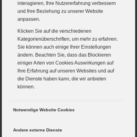
interagieren, Ihre Nutzererfahrung verbessern
vorbeiziehen.
und Ihre Beziehung zu unserer Website
Die Trainingswoche wurde auf Seiten der
anpassen.
Günzburger genutzt, um die analysierten
Klicken Sie auf die verschiedenen
Erkenntnisse aus dem Hinspiel zu trainieren. „Wir
Kategorienüberschriften, um mehr zu erfahren.
haben letzte Woche vor allem im Angriff ein
Sie können auch einige Ihrer Einstellungen
hervorragendes Spiel gemacht. Wir waren
ändern. Beachten Sie, dass das Blockieren
diszipliniert und hatten eine sehr gute
einiger Arten von Cookies Auswirkungen auf
Abschlussquote. In der Abwehr haben wir noch
Ihre Erfahrung auf unseren Websites und auf
deutlich Luft nach oben. Die Angriffsleistung müssen
die Dienste haben kann, die wir anbieten
wir am Wochenende bestätigen und vor allem die
können.
Abwehr im Innenblock sowie auf den Halbpositionen
verbessern. Nur so können wir die heimstarken
Schützlinge um Trainer Andreas Biller erneut
Notwendige Website Cookies
bezwingen“, so Pascal Buck abschließend vor dem
Spiel.
Andere externe Dienste
Anpfiff in Wittislingen ist um 19:30 Uhr.