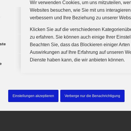
Wir verwenden Cookies, um uns mitzuteilen, we
Websites besuchen, wie Sie mit uns interagieren
den. Man kann also exakt das Trikot seines Lieblingsspi
e
verbessern und Ihre Beziehung zu unserer Webs
Wunschnummer bestellen. Beides ist schick.
Klicken Sie auf die verschiedenen Kategorienüb
zu erfahren. Sie können auch einige Ihrer Einste
ste
Beachten Sie, dass das Blockieren einiger Arte
Auswirkungen auf Ihre Erfahrung auf unseren We
Dienste haben kann, die wir anbieten können.
e
Einstellungen akzeptieren
Verberge nur die Benachrichtigung
en in die Vereinskasse)