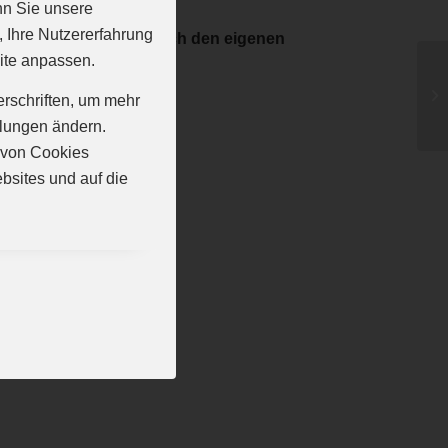
nn Sie unsere
, Ihre Nutzererfahrung
elers erwerben oder auch den eigenen
ite anpassen.
erschriften, um mehr
llungen ändern.
n von Cookies
bsites und auf die