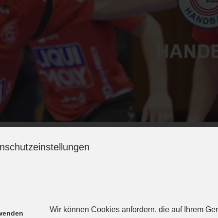
es mit, vor allem keinen Handball. Dennoch wo
 uns entschlossen,
nschutzeinstellungen
n. Es handelt sich um die allerersten 3. Liga-Trikots des
as allererste bleibt einmalig. Die Trikots sind reißfest un
aufgedruckt, sondern sehr aufwendig eingearbeitet. Das Tri
Wir können Cookies anfordern, die auf Ihrem Gerä
rwenden