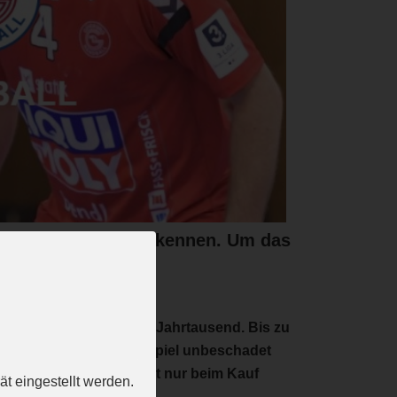
llen viele Farbe bekennen. Um das
 VfL Günzburg in diesem Jahrtausend. Bis zu
d würden sogar ein JBLH-Spiel unbeschadet
kot sieht deswegen nicht nur beim Kauf
t eingestellt werden.