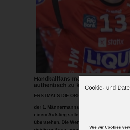
Handballfans machen gerade einig
authentisch zu können, haben WIR
Cookie- und Date
ERSTMALS DIE ORIGINAL-TRIKOTS
der 1. Männermannschaft zum Kauf anzubiete
einem Aufstieg sollen noch einige folgen. D
überstehen. Die Werbung ist nicht einfach 
Wie wir Cookies ve
richtig geil aus, sondern es bleibt auch so.