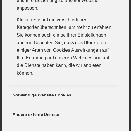
und Ihre Beziehung zu unserer Website
leuchtete ein 34:33 von der Anzeigentafel. Am
anpassen.
erfolgreichsten waren die Rückraumwerfer Anton
Ehrlinger (7) und Christian Keller (7). Auf sie muss
Klicken Sie auf die verschiedenen
besonders geachtet werden.
Kategorienüberschriften, um mehr zu erfahren.
Sie können auch einige Ihrer Einstellungen
Auch bei den Günzburgern lief es bislang prächtig.
ändern. Beachten Sie, dass das Blockieren
Drei Auftritte, drei Siege – zwei davon auswärts, dann
einiger Arten von Cookies Auswirkungen auf
auch noch in Franken und gegen
Ihre Erfahrung auf unseren Websites und auf
Reservemannschaften. Das gelang dieser
die Dienste haben kann, die wir anbieten
Handballgeneration, die sich mit guten Leistungen
können.
allzu oft in den sicheren Mauern ihrer eigenen
Handballhochburg versteckte, noch nie. Die Jungs
sind im Laufe der Jahre nicht nur viel kräftiger,
Notwendige Website Cookies
sondern auch erwachsener geworden.
Nach einem sehr schwierigen Herbst, könnte die
Andere externe Dienste
Mannschaft am Samstag erstmals mit Ausnahme der
Langezeitverletzten Devin Ugur und Pascal Buck