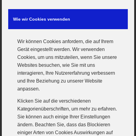
Handballtraining und Mountain-Bike spielten
schon in der vergangenen Saisonvorbereitung
Wie wir Cookies verwenden
eine abwechslungsreiche Rolle im Streben
nach Ausdauer: Zum Beachen und
Wir können Cookies anfordern, die auf Ihrem
Bogenschießen ging es mit dem Bike. Eine
Gerät eingestellt werden. Wir verwenden
unvergessene Tour durch Regen und
Cookies, um uns mitzuteilen, wenn Sie unsere
Websites besuchen, wie Sie mit uns
Schlamm, die Bieber-Tour, und ein Triathlon
interagieren, Ihre Nutzererfahrung verbessern
setzen Belastungsakzente.
und Ihre Beziehung zu unserer Website
anpassen.
Die Auswahl fiel bewusst auf die junge und
ehrgeizige 1. Männermannschaft des VfL
Klicken Sie auf die verschiedenen
Günzburg. Auch wenn der Kampf um die
Kategorienüberschriften, um mehr zu erfahren.
Sie können auch einige Ihrer Einstellungen
Punkte im Bayrischen Oberhaus eine
ändern. Beachten Sie, dass das Blockieren
außerordentlich fordernde und (noch) selten
einiger Arten von Cookies Auswirkungen auf