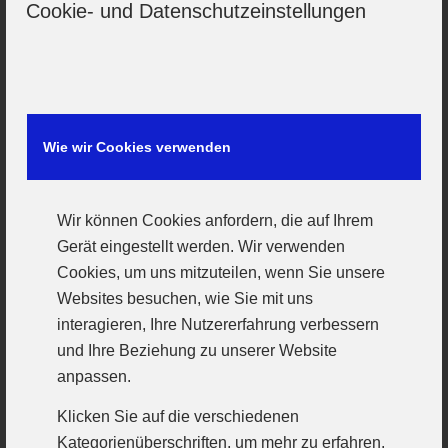
der Gastgeber ausnutzten. Im Angriff rannte
Cookie- und Datenschutzeinstellungen
man sich mehrfach kraftraubend fest, anstatt
den Ball laufen zu lassen und mit Übergängen
die offensive Gästeabwehr zu knacken. Dies
führte zum verdienten Rückstand zur Pause
Wie wir Cookies verwenden
11:13.
Durchgang zwei brachte keinerlei
Wir können Cookies anfordern, die auf Ihrem
Verbesserung. Jedesmal wenn die Weinroten
Gerät eingestellt werden. Wir verwenden
näher herankamen(16:17), reihten sich wieder
Cookies, um uns mitzuteilen, wenn Sie unsere
viele Fehler ins bedeutungslose Spiel. Das
Websites besuchen, wie Sie mit uns
interagieren, Ihre Nutzererfahrung verbessern
Spiel und somit die Saison plätscherte dem
und Ihre Beziehung zu unserer Website
Ende entgegen und fand im 25:29 den
anpassen.
Endstand. In der Endabrechnung steht damit
Klicken Sie auf die verschiedenen
ein enttäuschender 5. Platz, darüber kann auch
Kategorienüberschriften, um mehr zu erfahren.