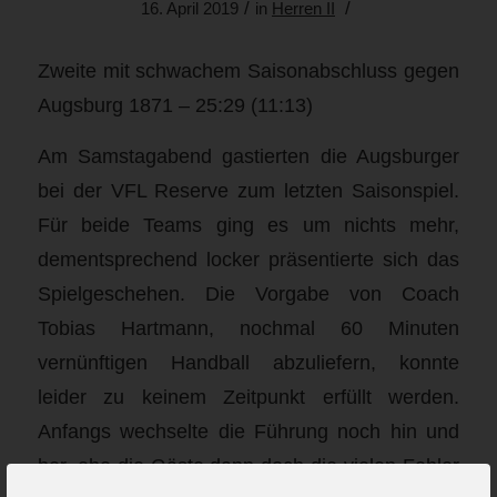
/
/
16. April 2019
in
Herren II
Zweite mit schwachem Saisonabschluss gegen
Augsburg 1871 – 25:29 (11:13)
Am Samstagabend gastierten die Augsburger
bei der VFL Reserve zum letzten Saisonspiel.
Für beide Teams ging es um nichts mehr,
dementsprechend locker präsentierte sich das
Spielgeschehen. Die Vorgabe von Coach
Tobias Hartmann, nochmal 60 Minuten
vernünftigen Handball abzuliefern, konnte
leider zu keinem Zeitpunkt erfüllt werden.
Anfangs wechselte die Führung noch hin und
her, ehe die Gäste dann doch die vielen Fehler