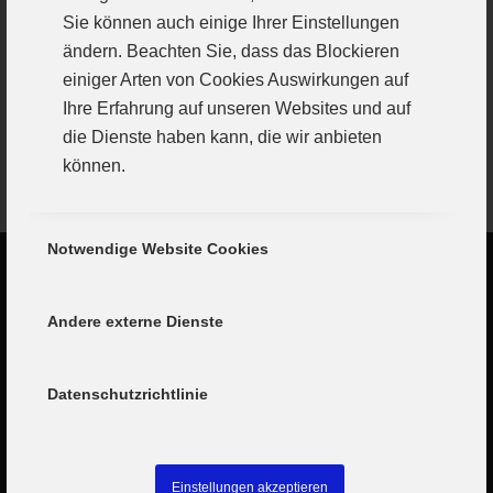
die gute Rückrunde (mit 2 Niederlagen) nicht
Sie können auch einige Ihrer Einstellungen
hinwegtäuschen. Nun liegt es an den sportlich
ändern. Beachten Sie, dass das Blockieren
Verantwortlichen, eine leistungsfähige
einiger Arten von Cookies Auswirkungen auf
Mannschaft für kommendes Jahr zu stellen.
Ihre Erfahrung auf unseren Websites und auf
die Dienste haben kann, die wir anbieten
können.
Notwendige Website Cookies
Andere externe Dienste
Datenschutzrichtlinie
Einstellungen akzeptieren