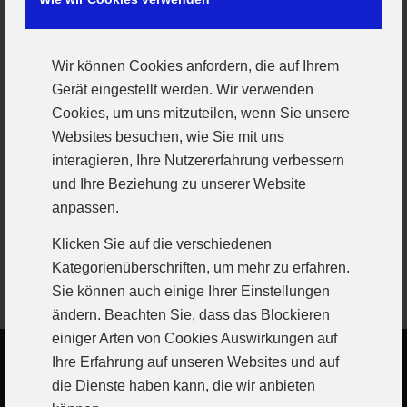
hinterherlaufen. Auch wenn erneut eine
Leistungssteigerung erfolgte so waren in den
entscheidenden Phasen neben technischen Fehlern
Wir können Cookies anfordern, die auf Ihrem
auch Abstimmungsfehler in der Abwehr, sowie keine
Gerät eingestellt werden. Wir verwenden
glückliche Torwartleistung ein Manko an diesem Tag.
Cookies, um uns mitzuteilen, wenn Sie unsere
Doch wer die Damen kennt, weiß dass aufgeben
Websites besuchen, wie Sie mit uns
keine Option ist und so wurde auch agiert, doch leider
interagieren, Ihre Nutzererfahrung verbessern
hieß es am Ende 26:27 für den Gast. „Unser Problem
und Ihre Beziehung zu unserer Website
ist leider, dass wir zu lieb sind, wir müssen dem
anpassen.
Gegner wehtun und im Angriff auf die Nahtstellen
gehen, da reicht es nicht, wenn es nur ein oder zwei
Klicken Sie auf die verschiedenen
Spielerinnen machen, sondern alle zusammen
Kategorienüberschriften, um mehr zu erfahren.
müssen das tun“
Sie können auch einige Ihrer Einstellungen
ändern. Beachten Sie, dass das Blockieren
einiger Arten von Cookies Auswirkungen auf
Ihre Erfahrung auf unseren Websites und auf
die Dienste haben kann, die wir anbieten