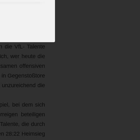
m Dippold (3)
 Günzburg den SC
n die VfL- Talente
ich, wer heute die
rksamen offensiven
d in Gegenstoßtore
r unzureichend die
piel, bei dem sich
reigen beteiligen
Talente, die durch
ren 28:22 Heimsieg