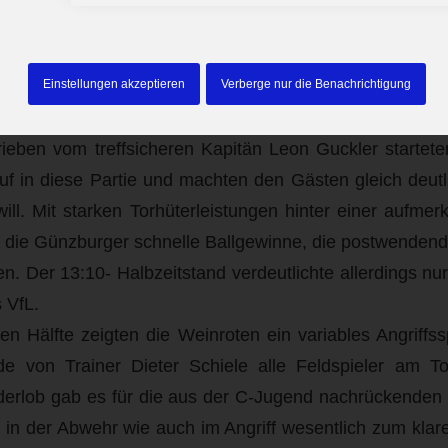
b Siegert (1), Aleksa Polovina (5), Felix Zöllner (1), Ti
t überlegen
Einstellungen akzeptieren
Verberge nur die Benachrichtigung
mspiel dieser Saison empfing die B-Jugend des VfL
ieben vom treffsicheren Kapitän Leon Guckler startete
uf in diese Partie und machten den Gästen gleich deutl
ill. Mit starken Torhüterleistungen hinter einer aufme
 die Günzburger schnelle Ballgewinne, die postwenden
 Der 13:10- Halbzeitstand verdeutlichte allerdings nu
 VfL.
en Hälfte zeigten die Weinroten ein variables Angriffss
e von Trainer Dieter Schiele alle Feldspieler am Tor
erlob gab es für die aus der C-Jugend nachrückenden 
g in der Abwehr wie auch im Angriff wesentlich zum kla