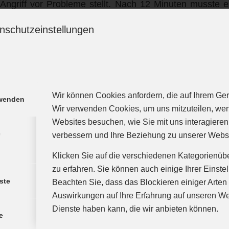
ngriff vor Probleme stellt. Nach 12 Minuten musste e
spielern nochmal die Laufbereitschaft ohne Ball an
nschutzeinstellungen
die Spieler die Anweisungen des Trainers an und s
el offen gehalten werden und mit einem 2 Tore Rücksta
zten Spielen die Ansprache immer teils streng und mit di
Wir können Cookies anfordern, die auf Ihrem Gerä
den, wurde diesmal gelobt und auch eine Chance auf 
rwenden
Wir verwenden Cookies, um uns mitzuteilen, we
er Luft. Die Jungs wollten unbedingt. Einstellung, Wille
Websites besuchen, wie Sie mit uns interagieren
lich so vorhanden wie es in einer VfL Mannschaft sein 
e
verbessern und Ihre Beziehung zu unserer Webs
er TSV Mindelheim die technischen Fehler zu Gegens
Klicken Sie auf die verschiedenen Kategorienüb
at sich die Mannschaft selbst um eine Chance gebrach
zu erfahren. Sie können auch einige Ihrer Einste
ste
Beachten Sie, dass das Blockieren einiger Arte
an sich mit einer 31:23 Niederlage abfinden, was a
Auswirkungen auf Ihre Erfahrung auf unseren We
Dienste haben kann, die wir anbieten können.
h war.
e
nnes Reichel, Simon Ramp (7), Jamesly Berkmüller (4), 