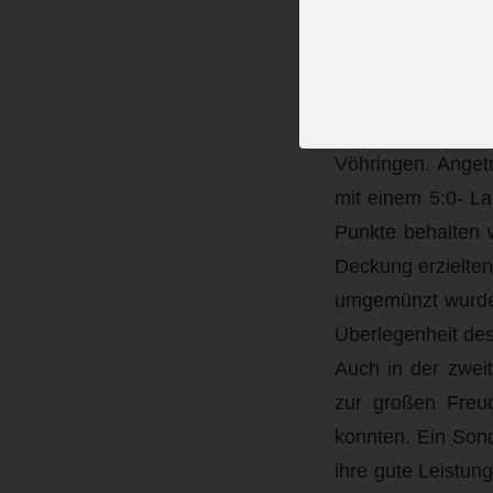
Janko Laumer, Jaku
B-Jugend gewinn
Zum letzten Hei
Vöhringen. Angetr
mit einem 5:0- La
Punkte behalten w
Deckung erzielten
umgemünzt wurden.
Überlegenheit des
Auch in der zweit
zur großen Freud
konnten. Ein Sond
ihre gute Leistun