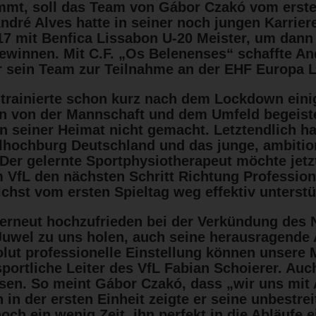
mt, soll das Team von Gábor Czakó vom ersten
André Alves hatte in seiner noch jungen Karrie
017 mit Benfica Lissabon U-20 Meister, um dan
ewinnen. Mit C.F. „Os Belenenses“ schaffte An
er sein Team zur Teilnahme an der EHF Europa 
trainierte schon kurz nach dem Lockdown eini
n von der Mannschaft und dem Umfeld begeister
n seiner Heimat nicht gemacht. Letztendlich ha
lhochburg Deutschland und das junge, ambitio
 Der gelernte Sportphysiotherapeut möchte jetz
VfL den nächsten Schritt Richtung Profession
ichst vom ersten Spieltag weg effektiv unterstü
d erneut hochzufrieden bei der Verkündung des
s Juwel zu uns holen, auch seine herausragende
lut professionelle Einstellung können unsere 
portliche Leiter des VfL Fabian Schoierer. Auch
sen. So meint Gábor Czakó, dass „wir uns mit 
in der ersten Einheit zeigte er seine unbestre
ch ein wenig Zeit, ihn perfekt in die Abläufe 