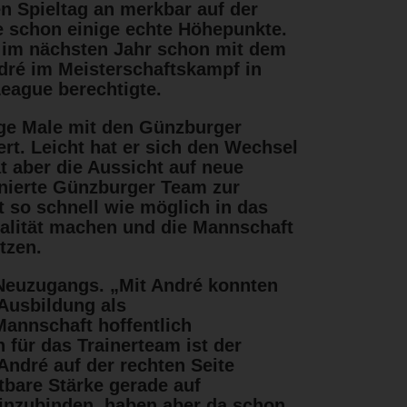
 Spieltag an merkbar auf der
re schon einige echte Höhepunkte.
n im nächsten Jahr schon mit dem
dré im Meisterschaftskampf in
League berechtigte.
ge Male mit den Günzburger
t. Leicht hat er sich den Wechsel
t aber die Aussicht auf neue
nierte Günzburger Team zur
t so schnell wie möglich in das
alität machen und die Mannschaft
tzen.
 Neuzugangs. „Mit André konnten
 Ausbildung als
Mannschaft hoffentlich
 für das Trainerteam ist der
André auf der rechten Seite
itbare Stärke gerade auf
einzubinden, haben aber da schon