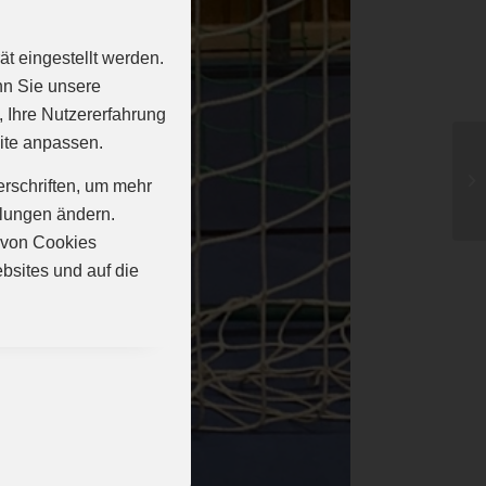
t eingestellt werden.
nn Sie unsere
, Ihre Nutzererfahrung
ite anpassen.
erschriften, um mehr
llungen ändern.
n von Cookies
bsites und auf die