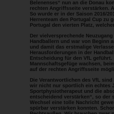
Belenenses“ nun an die Donau kom
rechten Angriffsseite verstärken. 
So wurde er in der Saison 2016/2
Herrenteam den Portugal Cup zu g
Portugal den vierten Platz, welch
Der vielversprechende Neuzugang 
Handballern und war von Beginn a
und damit das erstmalige Verlasse
Herausforderungen in der Handbal
Entscheidung für den VfL geführt.
Mannschaftsgefüge wachsen, beim 
auf der rechten Angriffsseite mögl
Die Verantwortlichen des VfL sin
wir nicht nur sportlich ein echte
Sportphysiotherapeut und die abso
entscheidend verstärken“, so der s
Wechsel eine tolle Nachricht gewe
spürbar verstärken konnten. Schon 
Rechtsaußen. Wir brauchen zwar no