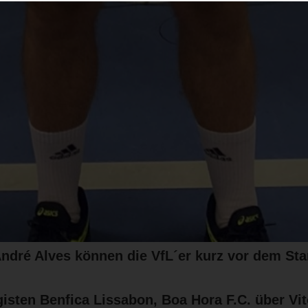
ndré Alves können die VfL´er kurz vor dem Sta
gisten Benfica Lissabon, Boa Hora F.C. über Vit