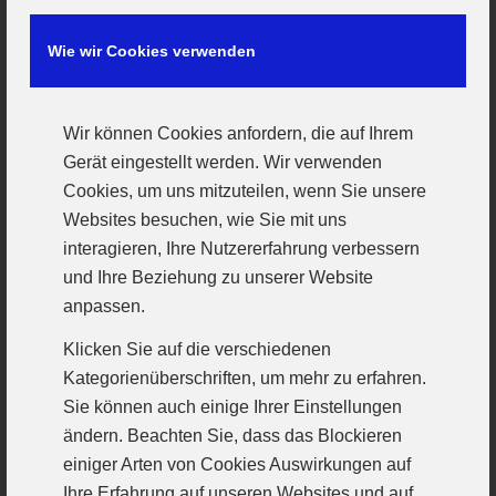
Sonntag, 17.00 Uhr VfL Günzburg – TSV
Wertingen
Wie wir Cookies verwenden
Schwere Aufgabe für die Damen 2
Mit dem TSV Wertingen gastiert am Sonntag um 17
Wir können Cookies anfordern, die auf Ihrem
Uhr einer der Meisterschaftsanwärter in Günzburg
Gerät eingestellt werden. Wir verwenden
Nach einem sehr deutlichen Sieg der Wertingerinnen
Cookies, um uns mitzuteilen, wenn Sie unsere
in Donauwörth und einer knappen Niederlage der
Websites besuchen, wie Sie mit uns
Gastgeberinnen am letzten Spieltag scheinen die
interagieren, Ihre Nutzererfahrung verbessern
Machtverhältnisse klar vergeben. Allerdings werden
und Ihre Beziehung zu unserer Website
die Damen des VfL alles geben um den Gästen ein
anpassen.
Bein zu stellen und mit einer geschlossenen
Mannschaftsleistung die Punkte zu behalten. Wichtig
Klicken Sie auf die verschiedenen
wird eine aggressive Abwehr sowie eine gute
Kategorienüberschriften, um mehr zu erfahren.
Chancenauswertung sein. Mit der Unterstützung der
Sie können auch einige Ihrer Einstellungen
Zuschauer wir natürlich zusätzlich Kraft für harte
ändern. Beachten Sie, dass das Blockieren
60min geschöpft.
einiger Arten von Cookies Auswirkungen auf
Ihre Erfahrung auf unseren Websites und auf