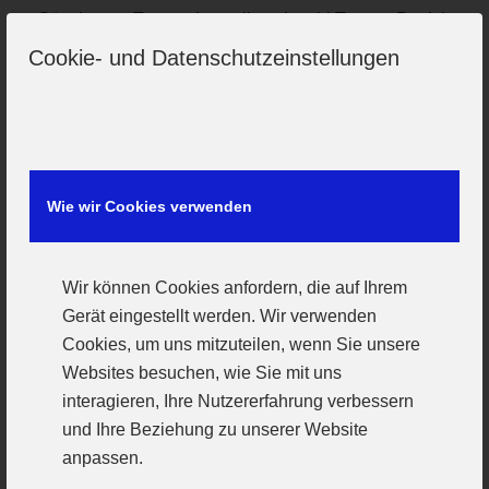
Günzburger Tor werden sollte, obwohl Torwart Patrick
Bieber noch Schlimmeres verhinderte. Blitzschnell
Cookie- und Datenschutzeinstellungen
schaltete der Gast aus einer bärenstarken 6:0-
Deckung um und benötigte bis zur
hundertprozentigen Torchance ganz erstaunlich
wenige Passstationen. Tobias Heinzelmann erzielte
schnell das 2:7, Dennis Fuoß per Siebenmeter das
Wie wir Cookies verwenden
5:14. Die wochenlang zu recht gelobte VfL-Deckung
bekam überhaupt keinen Zugriff auf ihre schnellen
Gegner. Zur Halbzeit stand es 8:19. An einem
Wir können Cookies anfordern, die auf Ihrem
solchen Tag gegen einen solch entschlossenen
Gerät eingestellt werden. Wir verwenden
Gegner längst die Vorentscheidung.
Cookies, um uns mitzuteilen, wenn Sie unsere
Websites besuchen, wie Sie mit uns
Trainer Gabor Czako, der kaum
interagieren, Ihre Nutzererfahrung verbessern
Wechselmöglichkeiten hatte, versuchte seine
und Ihre Beziehung zu unserer Website
Mannschaft im zweiten Durchgang wenigstens
anpassen.
perspektivisch voranzubringen, wenn schon die
Begegnung nicht mehr umzubiegen war. Im Tor