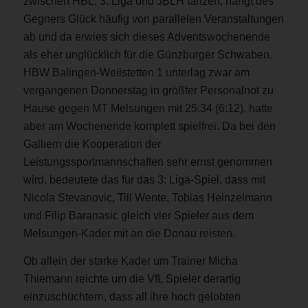
zwischen HBL, 3. Liga und JBLH tanzen, hängt des
Gegners Glück häufig von parallelen Veranstaltungen
ab und da erwies sich dieses Adventswochenende
als eher unglücklich für die Günzburger Schwaben.
HBW Balingen-Weilstetten 1 unterlag zwar am
vergangenen Donnerstag in größter Personalnot zu
Hause gegen MT Melsungen mit 25:34 (6:12), hatte
aber am Wochenende komplett spielfrei. Da bei den
Galliern die Kooperation der
Leistungssportmannschaften sehr ernst genommen
wird, bedeutete das für das 3: Liga-Spiel, dass mit
Nicola Stevanovic, Till Wente, Tobias Heinzelmann
und Filip Baranasic gleich vier Spieler aus dem
Melsungen-Kader mit an die Donau reisten.
Ob allein der starke Kader um Trainer Micha
Thiemann reichte um die VfL Spieler derartig
einzuschüchtern, dass all ihre hoch gelobten