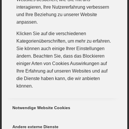
Kampfspiel wähnten sich die Weinroten nach dem
interagieren, Ihre Nutzererfahrung verbessern
27:25 in der 57. Minute durch Sergi Sanchez schon
und Ihre Beziehung zu unserer Website
auf der Siegerstraße. Am Ende sollte es gerade noch
anpassen.
zum Unentschieden reichen, denn den letzten Wurf
Klicken Sie auf die verschiedenen
hatten die Gäste. Der Schlusspfiff rettete. Handball ist
Kategorienüberschriften, um mehr zu erfahren.
eben Handball. Zweit Tore sind schnell aufgeholt.
Sie können auch einige Ihrer Einstellungen
Auch wenn die Trauben hoch hängen, null
ändern. Beachten Sie, dass das Blockieren
Auswärtspunkte im gesamten Jahr 2022 stinken den
einiger Arten von Cookies Auswirkungen auf
Günzburgern gewaltig. die Mannschaft wird alles
Ihre Erfahrung auf unseren Websites und auf
geben um endlich auch einmal in der Ferne an die
die Dienste haben kann, die wir anbieten
guten Heimleistungen anzuknüpfen. Punkte zum
können.
Abschluss wären ein schönes Geschenk an die
Mannschaft, die viel miteinander erlebte in dieser
Notwendige Website Cookies
schwierigen Zeit. Etliche Spieler werden den Verein
verlassen, der alte Bayernligastamm wird bleiben und
neue Spieler werden dazukommen. Dazu nächste
Andere externe Dienste