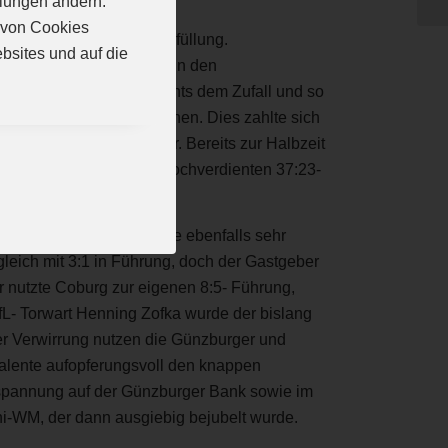
llungen ändern.
n von Cookies
Handball Mini-WM in Erfüllung.
bsites und auf die
-Jugend-Teams in Bayern in den
ibischen Vorbereitung nichts dem Zufall und so
ruht in der Halle zu stehen. Dies zahlte sich
VfL-Talente förmlich unter. Bereits zur Halbzeit
nem auch in dieser Höhe hochverdienten 37:23-
urchsetzen konnte, eine ebenfalls sehr
leich mit 3:1 in Führung, doch der Gastgeber
r nutzte Coburg zur eigenen 8:5- Führung,
VfL- Torwart Henning Zofka wurde der bislang
er Verwirrung nutzen die Günzburger und
 Talente aufopferungsvoll den knappen
 Anspannung auf der Günzburger Bank sowie im
ini-WM, der dann ausgiebig bejubelt wurde.