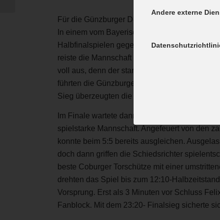
Andere externe Dien
Für die Günzburger D-Jugendlichen ging am S
In einem vom Bayerischen Handballverband her
Halbfinalspielen gegenüber. Die Günzburger Tra
Datenschutzrichtlini
reiste die Mannschaft bereits am Vortag in ei
voll aus, denn der stark eingeschätzte Meister 
führten die Günzburger mit 20:9 und konnten e
Sieg überzeugten die Günzburger durch eine to
Im Finale wartete dann mit dem Lokalmatador
spielstarke Mannschaft. Angefeuert von den za
konnte beim 5:5 bereits ausgleichen. Ausgela
doch dann griffen die Schiedsrichter spielent
beste Coburger Torschütze mit einer umstritte
drehten das Spiel bis zum 12:10-Halbzeitstand.
Vorsprung. Erst als 3 Minuten vor Schluss Feli
Fanblock. Mit dem 23:20- Finalsieg sicherte s