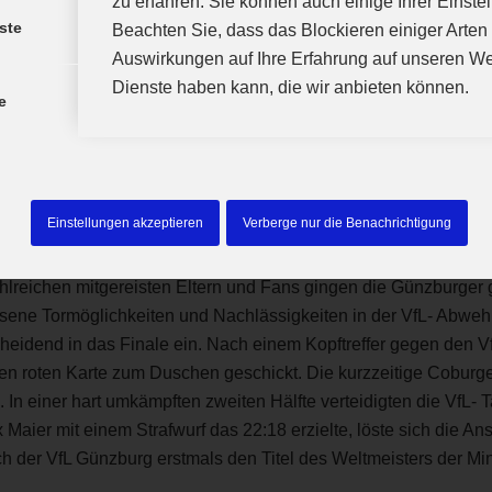
zu erfahren. Sie können auch einige Ihrer Einste
ste
Beachten Sie, dass das Blockieren einiger Arte
amstag in der HUK Arena in Coburg der Traum vom Gewinn der 
Auswirkungen auf Ihre Erfahrung auf unseren We
vorragend organisierten Turnier standen sich die 4 besten D
Dienste haben kann, die wir anbieten können.
iner Christian Frey und Dieter Schiele überließen in ihrer akr
e
n Schullandheim in der Nähe von Coburg um zum Halbfinale ausge
Mittelfrankens, die JSG Fürther Land, ging im Angriffswirbel der 
s sich dann erlauben, Kräfte für das Finale zu schonen. Mit ei
lle Mannschaftsleistung.
Einstellungen akzeptieren
Verberge nur die Benachrichtigung
 HSC 2000 Coburg, der sich knapp gegen München- Schwabing d
hlreichen mitgereisten Eltern und Fans gingen die Günzburger g
ssene Tormöglichkeiten und Nachlässigkeiten in der VfL- Abweh
scheidend in das Finale ein. Nach einem Kopftreffer gegen den 
nen roten Karte zum Duschen geschickt. Die kurzzeitige Coburg
 In einer hart umkämpften zweiten Hälfte verteidigten die VfL-
x Maier mit einem Strafwurf das 22:18 erzielte, löste sich die
ich der VfL Günzburg erstmals den Titel des Weltmeisters der M