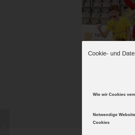
Cookie- und Date
Wie wir Cookies ve
Notwendige Websit
Bayernliga-Play-Off:
Cookies
VfL Günzburg – TSV
Allach 28:34 (14:17)