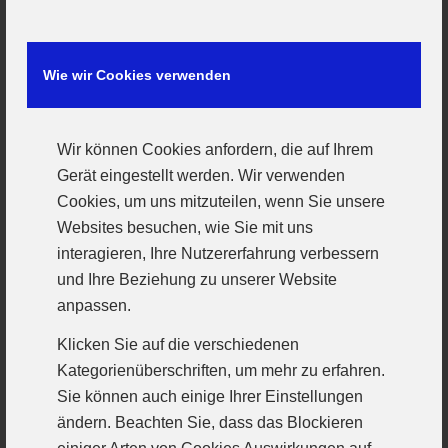
Bayernliga-Männern alle Stationen und schaffte es
mit viel Trainingsfleiß und dank eines überragenden
Talentes von der Schwabenauswahl bis in den DHB-
Wie wir Cookies verwenden
Kader.
Leider stieg die junge TSV-Mannschaft trotz großem
Wir können Cookies anfordern, die auf Ihrem
Kampf aus der Bayernliga ab, so dass Kilian eine
Gerät eingestellt werden. Wir verwenden
neue Herausforderung suchte. Dabei war es nicht
Cookies, um uns mitzuteilen, wenn Sie unsere
sein Ziel A-Jugendbundesliga zu spielen, sondern
Websites besuchen, wie Sie mit uns
sich weiter im harten Männerhandball zu etablieren
interagieren, Ihre Nutzererfahrung verbessern
und weiterzuentwickeln.
und Ihre Beziehung zu unserer Website
Seine Wahl fiel dabei auf den VfL Günzburg und das
anpassen.
Stahlbad Bayernliga. Das freut uns wirklich sehr.
Klicken Sie auf die verschiedenen
Super, dass er dem Handball in Schwaben erhalten
Kategorienüberschriften, um mehr zu erfahren.
bleibt.
Sie können auch einige Ihrer Einstellungen
WIR WÜNSCHEN KILIAN JEDE MENGE
ändern. Beachten Sie, dass das Blockieren
HANDBALLSPASS UND VIEL ERFOLG BEIM VFL