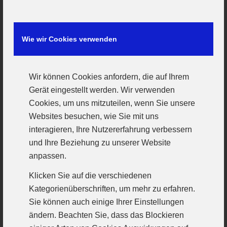
ein letztes Testspiel, bei dem das Ergebnis nur
Nebensache ist. „Wir wollen allen Spielerinnen
und den zwei Torhüterinnen noch einmal
Wie wir Cookies verwenden
gleichmäßig Spielzeit geben, bevor es dann
nächste Woche ernst wird und Punkte zählen“
Wir können Cookies anfordern, die auf Ihrem
berichten die zwei neuen Trainer Peter und
Gerät eingestellt werden. Wir verwenden
Jürgen Kees. Mit Stammtorhüterin Lisa
Cookies, um uns mitzuteilen, wenn Sie unsere
Gremmelspacher, Martina Jahn und Patricia
Websites besuchen, wie Sie mit uns
Kubasta sind 3 Spielerinnen verhindert, welche
interagieren, Ihre Nutzererfahrung verbessern
aber dann den Samstag darauf in Rimpar zum
und Ihre Beziehung zu unserer Website
anpassen.
Landesligaauftakt wieder zur Verfügung stehen.
Somit bekommt auch Nachwuchstorhüterin
Klicken Sie auf die verschiedenen
Kategorienüberschriften, um mehr zu erfahren.
Selina Schlund eine Halbzeit Spielpraxis und
Sie können auch einige Ihrer Einstellungen
es werden einige Aufstellungen ausprobiert.
ändern. Beachten Sie, dass das Blockieren