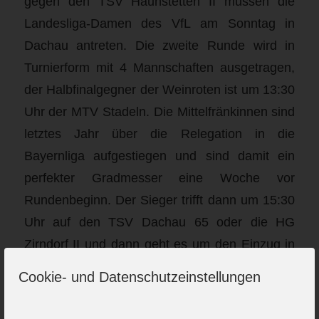
gegen den TSV Haunstetten II müssen die
Landesliga-Damen des VfL am Sonntag in
Dachau antreten. Die zweite Runde wird in
Turnierform mit 4 Mannschaften ausgetragen,
der Halbfinalgegner der Weinroten ist um 13:30
Uhr der MTV Stadeln. Die Mittelfränkinnen sind
letztes Jahr über die Relegation in die
Bayernliga aufgestiegen und sind damit ein
perfekter Gradmesser eine Woche vor
Rundenbeginn. Der Sieger trifft dann um 15:30
Uhr auf den TSV Dachau 65 oder die HG
Zirndorf II und dann geht es um den Einzug in
die dritte Runde.
Cookie- und Datenschutzeinstellungen
Für die Verantwortlichen der Weinroten ist dies