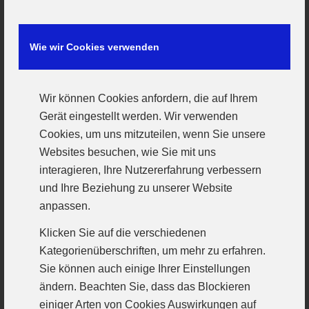
Bruder Peter Kees auf der Bank auskommen
musste. Durch einen schönen Treffer von Nina
Wie wir Cookies verwenden
Porkert aus der Distanz ging es trotzdem mit
einer 12:13 Führung in die Pause.
Wir können Cookies anfordern, die auf Ihrem
Nach einem weiteren Tor der Linkshänderin
Gerät eingestellt werden. Wir verwenden
Cookies, um uns mitzuteilen, wenn Sie unsere
Anfang der zweiten Halbzeit folgte dann die
Websites besuchen, wie Sie mit uns
zweite Zeitstrafe für Spielmacherin Alena
interagieren, Ihre Nutzererfahrung verbessern
Harder, die dem ESV auch die erste Führung
und Ihre Beziehung zu unserer Website
einbrachte. Beim 17:14 für das Heimteam
anpassen.
schien das Spiel gedreht, Kees konnte Harder
Klicken Sie auf die verschiedenen
in der Abwehr nicht mehr einsetzen und die
Kategorienüberschriften, um mehr zu erfahren.
Trefferquote im Angriff war suboptimal. Da die
Sie können auch einige Ihrer Einstellungen
bis dahin gut haltende Lisa Gremmelspacher
ändern. Beachten Sie, dass das Blockieren
einiger Arten von Cookies Auswirkungen auf
auch keinen Ball mehr an die Finger bekam,