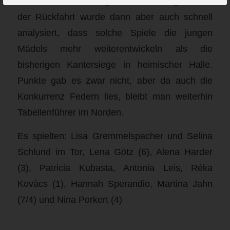
und die Enttäuschung war zunächst groß. Auf
der Rückfahrt wurde dann aber auch schnell
analysiert, dass solche Spiele die jungen
Mädels mehr weiterentwickeln als die
bisherigen Kantersiege in heimischer Halle.
Punkte gab es zwar nicht, aber da auch die
Konkurrenz Federn lies, bleibt man weiterhin
Tabellenführer im Norden.
Es spielten: Lisa Gremmelspacher und Selina
Schlund im Tor, Lena Götz (6), Alena Harder
(3), Patricia Kubasta, Antonia Leis, Réka
Kovàcs (1), Hannah Sperandio, Martina Jahn
(7/4) und Nina Porkert (4)