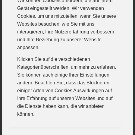
Wir können Cookies anfordern, die auf Ihrem
In der zweiten Halbzeit unterliefen beiden
Gerät eingestellt werden. Wir verwenden
Cookies, um uns mitzuteilen, wenn Sie unsere
Teams zahlreiche Fehler, doch der VfL hielt den
Websites besuchen, wie Sie mit uns
Gegner auf Abstand und es konnten sich alle
interagieren, Ihre Nutzererfahrung verbessern
zehn Feldspieler in die Torschützenliste
und Ihre Beziehung zu unserer Website
eintragen. Auch Elena Hoffmann im Tor zeigte
anpassen.
nach anfänglichen Problemen ein paar starke
Klicken Sie auf die verschiedenen
Paraden und entschärfte unter anderem auch
Kategorienüberschriften, um mehr zu erfahren.
mehrere Strafwürfe.
Sie können auch einige Ihrer Einstellungen
Jetzt starten die Vorbereitungen auf ein
ändern. Beachten Sie, dass das Blockieren
einiger Arten von Cookies Auswirkungen auf
weiteres Heimspiel gegen Nürnberg am
Ihre Erfahrung auf unseren Websites und auf
kommenden Sonntag um 16 Uhr, zwei weitere
die Dienste haben kann, die wir anbieten
Punkte sind hier fest eingeplant.
können.
Es spielten: Lisa Gremmelspacher und Elena
Hoffmann im Tor, Lena Götz (4), Alena Harder