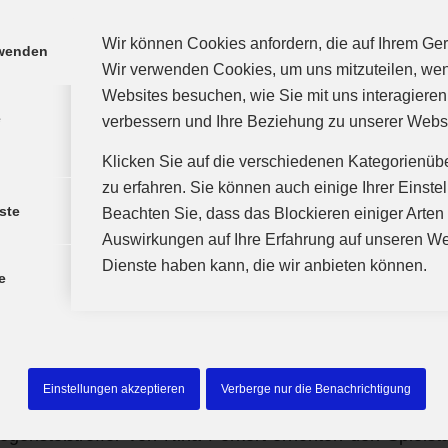
der Landesliga Nord nicht mehr zu nehmen.
Wir können Cookies anfordern, die auf Ihrem Gerä
Ergebnisse des Vortages wollten die Damen ihre Hau
rwenden
Wir verwenden Cookies, um uns mitzuteilen, we
r Rebayhalle einen Heimsieg einfahren. Selina Schlu
Websites besuchen, wie Sie mit uns interagieren
nkmelden, aber da die Trainer mit allen drei Torhüte
e
verbessern und Ihre Beziehung zu unserer Webs
ndicap. Den Vortritt bekam diesmal Elena Hoffmann zwi
Klicken Sie auf die verschiedenen Kategorienüb
ich auf eine variable und engagierte Deckung verl
zu erfahren. Sie können auch einige Ihrer Einste
rste Treffer der Partie zur Führung, doch Tore von Al
ste
Beachten Sie, dass das Blockieren einiger Arte
 Réka Kovàcs und Martina Jahn brachten die weinrot
Auswirkungen auf Ihre Erfahrung auf unseren We
 Front.
Dienste haben kann, die wir anbieten können.
e
urchgehend hohes Tempo angesagt, was dann auch 
schen Fehler führte und mit Gegentoren bestraft
fand der Post SV wenig Mittel gegen die Günzburger Abw
Einstellungen akzeptieren
Verberge nur die Benachrichtigung
e Halbzeit. Ein weiteres Tor der diesmal erfolgreichsten
egenstoßtreffer von Nina Porkert erhöhten den Spielst