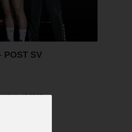
 POST SV
ürnberg mit 32:19
n entfernt, da die
und Schwabach ist
wei Punkten der