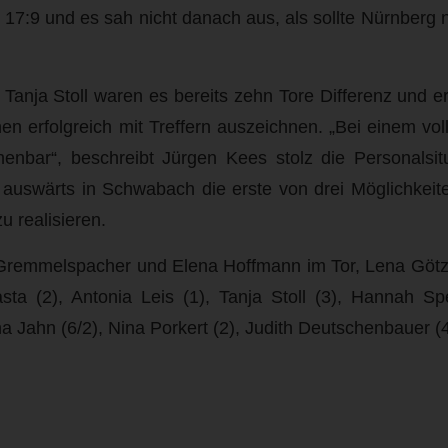
f 17:9 und es sah nicht danach aus, als sollte Nürnberg 
Tanja Stoll waren es bereits zehn Tore Differenz und e
nen erfolgreich mit Treffern auszeichnen. „Bei einem vol
henbar“, beschreibt Jürgen Kees stolz die Personalsit
uswärts in Schwabach die erste von drei Möglichkeite
u realisieren.
 Gremmelspacher und Elena Hoffmann im Tor, Lena Götz
asta (2), Antonia Leis (1), Tanja Stoll (3), Hannah S
na Jahn (6/2), Nina Porkert (2), Judith Deutschenbauer (