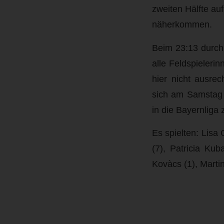
zweiten Hälfte au
näherkommen.
Beim 23:13 durch 
alle Feldspielerin
hier nicht ausrec
sich am Samstag a
in die Bayernliga z
Es spielten: Lisa
(7), Patricia Kub
Kovàcs (1), Marti