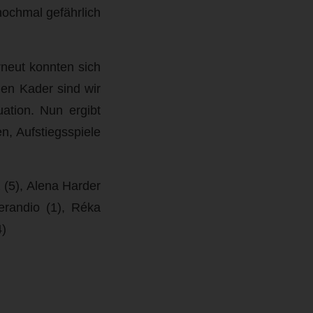
nochmal gefährlich
rneut konnten sich
len Kader sind wir
uation. Nun ergibt
n, Aufstiegsspiele
 (5), Alena Harder
perandio (1), Réka
4)