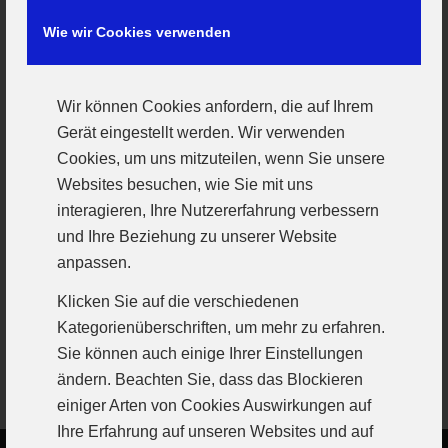
Klasse ein Team „USA Günzburg“ zu melden.
Wie wir Cookies verwenden
Regeltechnisch war das schwierig, die einen
prellten wie im Basketball und die anderen
prügelten wie im Football. Für die
Wir können Cookies anfordern, die auf Ihrem
Schiedsrichter nicht einfach. Da es regelmäßig
Gerät eingestellt werden. Wir verwenden
Cookies, um uns mitzuteilen, wenn Sie unsere
zu Ausschreitungen kam, wurde das Projekt
Websites besuchen, wie Sie mit uns
von übereifrigen Kreis-Funktionären bald
interagieren, Ihre Nutzererfahrung verbessern
wieder still gelegt, auch um die deutsch-
und Ihre Beziehung zu unserer Website
amerikanische Freundschaft nicht zu
anpassen.
gefährden.
Klicken Sie auf die verschiedenen
Soweit soll es diesmal nicht kommen.
Kategorienüberschriften, um mehr zu erfahren.
Sie können auch einige Ihrer Einstellungen
ändern. Beachten Sie, dass das Blockieren
einiger Arten von Cookies Auswirkungen auf
Ihre Erfahrung auf unseren Websites und auf