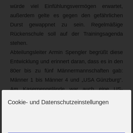
würde viel Einfühlungsvermögen erwartet,
außerdem gelte es gegen den gefährlichen
Durst gewappnet zu sein. Regelmäßige
Rückenschule soll auf der Trainingsagenda
stehen.
Abteilungsleiter Armin Spengler begrüßt diese
Entwicklung und erinnert daran, dass es in den
80er bis zu fünf Männermannschaften gab:
Männer 1 bis Männer 4 und „USA Günzburg“.
Am Kasernengelände war auch eine US-
amerikanische Einheit stationiert. Viele der
Cookie- und Datenschutzeinstellungen
Soldaten schauten sich am freien Wochenende
Bundesliga-Handball an. Irgendwann wurde
dann die Idee geboren in der niedrigsten