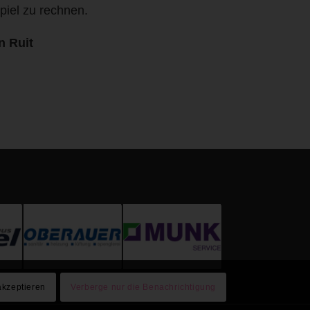
piel zu rechnen.
n Ruit
akzeptieren
Verberge nur die Benachrichtigung
7
8
9
10
11
12
13