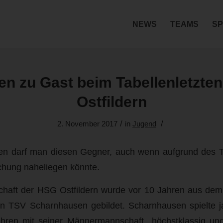
NEWS
TEAMS
SP
en zu Gast beim Tabellenletzte
Ostfildern
/
/
2. November 2017
in
Jugend
zen darf man diesen Gegner, auch wenn aufgrund des T
hung naheliegen könnte.
chaft der HSG Ostfildern wurde vor 10 Jahren aus de
n TSV Scharnhausen gebildet. Scharnhausen spielte ja
hren mit seiner Männermannschaft höchstklassig un