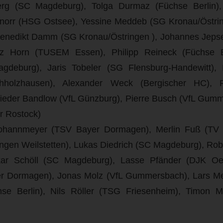
rg (SC Magdeburg), Tolga Durmaz (Füchse Berlin), 
 Knorr (HSG Ostsee), Yessine Meddeb (SG Kronau/Östri
Benedikt Damm (SG Kronau/Östringen ), Johannes Jeps
itz Horn (TUSEM Essen), Philipp Reineck (Füchse Be
deburg), Jaris Tobeler (SG Flensburg-Handewitt)
chholzhausen), Alexander Weck (Bergischer HC), 
Frieder Bandlow (VfL Günzburg), Pierre Busch (VfL Gum
r Rostock)
hannmeyer (TSV Bayer Dormagen), Merlin Fuß (TV 
ngen Weilstetten), Lukas Diedrich (SC Magdeburg), Ro
ar Schöll (SC Magdeburg), Lasse Pfänder (DJK Oesp
r Dormagen), Jonas Molz (VfL Gummersbach), Lars Me
hse Berlin), Nils Röller (TSG Friesenheim), Timon 