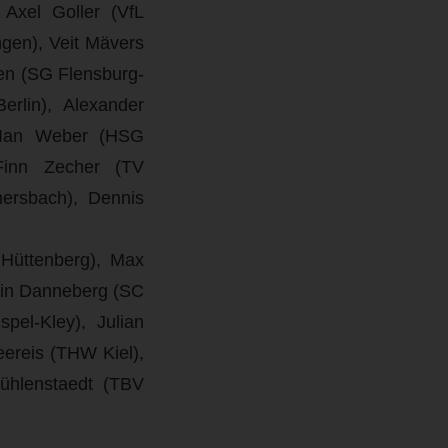
Axel Goller (VfL
ngen), Veit Mävers
en (SG Flensburg-
rlin), Alexander
, Ian Weber (HSG
Finn Zecher (TV
mersbach), Dennis
Hüttenberg), Max
bin Danneberg (SC
el-Kley), Julian
ereis (THW Kiel),
Mühlenstaedt (TBV