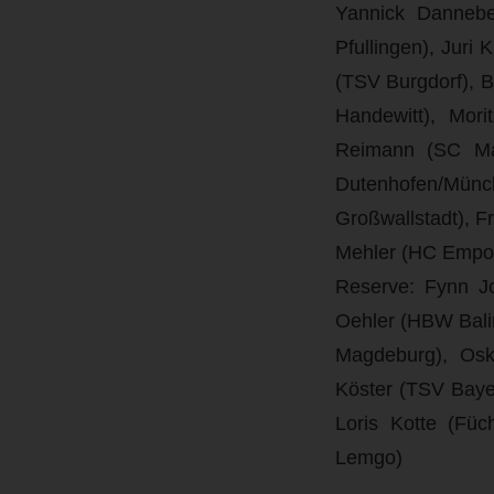
Yannick Dannebe
Pfullingen), Juri
(TSV Burgdorf), 
Handewitt), Mor
Reimann (SC Mag
Dutenhofen/Mün
Großwallstadt), 
Mehler (HC Empo
Reserve:
Fynn Jo
Oehler (HBW Bali
Magdeburg), Osk
Köster (TSV Baye
Loris Kotte (Füc
Lemgo)