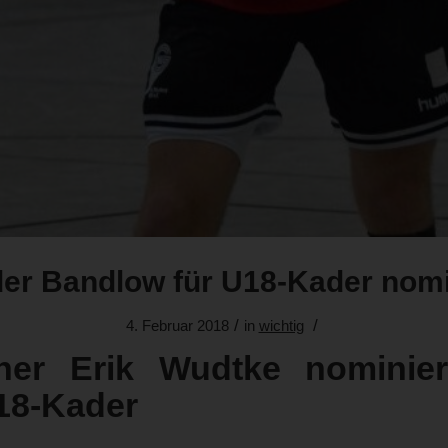
der Bandlow für U18-Kader nomi
/
/
4. Februar 2018
in
wichtig
iner Erik Wudtke nominier
18-Kader