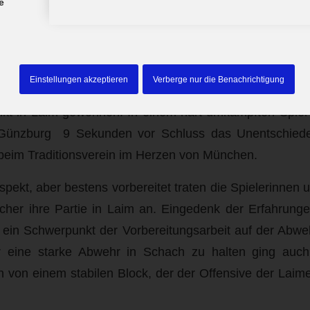
e
ter Punktgewinn für Damen in 
/
/
26. Februar 2018
in
Damen
Einstellungen akzeptieren
Verberge nur die Benachrichtigung
kt in Laim gewonnen! In einem hart umkämpften Spiel 
ünzburg 9 Sekunden vor Schluss das Unentschied
 beim Traditionsverein im Herzen von München.
pekt, aber bestens vorbereitet traten die Spielerinnen 
her ihre Partie in Laim an. Eingedenk der Erfahrunge
ein Schwerpunkt der Vorbereitungsarbeit auf der Abwe
 eine starke Abwehr in Schach zu halten ging auch 
 von einem stabilen Block, der der Offensive der Laim