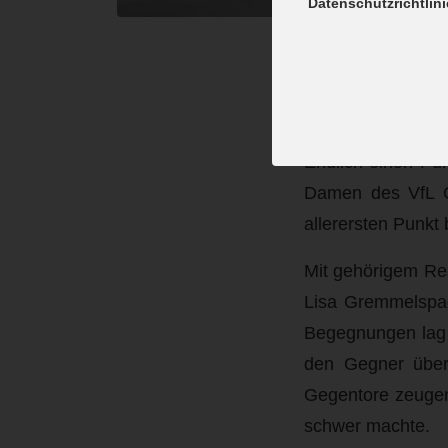
Datenschutzrichtlini
Ers
Endlich einen Pun
Damen des VfL G
allerersten Punkt
Mit gehörigem Res
Lisa Gremmelspac
Begegnungen lag 
den Gegner über
Gegentore zeugen
schwer machte.