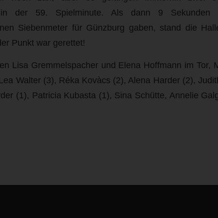
er in der 59. Spielminute. Als dann 9 Sekunden 
inen Siebenmeter für Günzburg gaben, stand die Hal
er Punkt war gerettet!
ten Lisa Gremmelspacher und Elena Hoffmann im Tor, M
 Lea Walter (3), Réka Kovàcs (2), Alena Harder (2), Jud
der (1), Patricia Kubasta (1), Sina Schütte, Annelie Gal