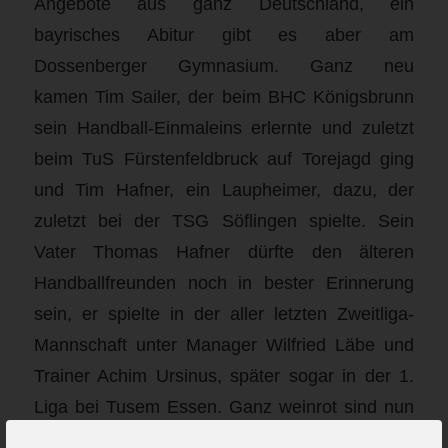
Angebote aus ganz Deutschland, ein
bayrisches Abitur gibt es aber am
Dossenberger Gymnasium. Ganz neu
kamen Tim Sailer, der beim BHC Königsbrunn
sein Handball-Einmaleins erlernte und zuletzt
beim TuS Fürstenfeldbruck auf Torejagd ging
und Tim Hafner, ein Laupheimer, dazu, der
zuletzt bei der TSG Söflingen spielte. Sein
Vater Thomas Hafner dürfte den älteren
Handballfreunden noch in bester Erinnerung
sein, er spielte in der aller letzten Zweitliga-
Mannschaft unter Manager Wilfried Läbe und
Trainer Achim Ursinus, später sogar in der 1.
Liga bei Tusem Essen. Ganz weinrot sind nun
Lukas Bär, eine richtige Maschine in der