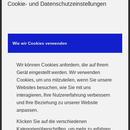
Cookie- und Datenschutzeinstellungen
Abwehr und Adam Czako, Sie liefen letzte
Saison noch im Trikot der TSG Söflingen und
nur mit Zweitspielrecht beim VfL auf. Da Beide
noch jung sind, stimmt also auch die
Perspektive für das nächste Jahr.
Wie wir Cookies verwenden
Riesig war die Freude, dass Devin Ugur nach
langem Überlegen doch noch zurückkehrte zu
Wir können Cookies anfordern, die auf Ihrem
Gerät eingestellt werden. Wir verwenden
seinen Handballfreunden. Das kreative Talent
Cookies, um uns mitzuteilen, wenn Sie unsere
lernte das Handball-Einmaleins beim SC
Websites besuchen, wie Sie mit uns
ichenhausen, kam dann zum VfL und wurde
interagieren, Ihre Nutzererfahrung verbessern
dort Leistungsträger und Bayernauswahlspieler.
und Ihre Beziehung zu unserer Website
Dann führte es den Allrounder ins
anpassen.
Handballinternat nach Großwallstadt. Letzte
Klicken Sie auf die verschiedenen
Saison wechselte er zur HC Erlangen, wo er
Kategorienüberschriften, um mehr zu erfahren.