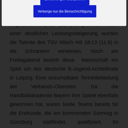
Regensburg verlief trotz all der guten
Verberge nur die Benachrichtigung
Einzelspieler zäh, wenn es auch ein
ungefährdeter 24:17 (12:6)-Sieg wurde. Nach
einer deutlichen Leistungssteigerung wurden
die Talente des TSV Allach mit 18:13 (11:6) in
die Schranken verwiesen. Noch am
Freitagabend bestritt diese Mannschaft ein
Spiel um das deutsche B-Jugend-Achtelfinale
in Leipzig. Eine unzumutbare Terminbelastung
der Verbands-Obersten. Da die
Handballakademie Bayern ihre Spiele ebenfalls
gewonnen hat, waren beide Teams bereits für
die Endrunde, die am kommenden Sonntag in
Günzburg stattfindet, qualifiziert. Im