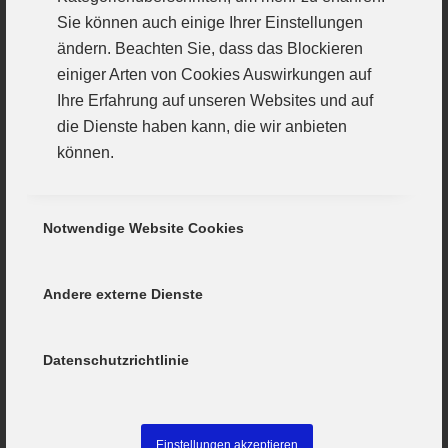
nicht nur in der JBLH; sondern auch in der
Sie können auch einige Ihrer Einstellungen
ändern. Beachten Sie, dass das Blockieren
Dritten Liga Ost schon Spielanteile erhielt. Der
einiger Arten von Cookies Auswirkungen auf
HC hätte Devin auch gerne weiterbehalten.
Ihre Erfahrung auf unseren Websites und auf
Letztendlich entschied er sich dann aber für
die Dienste haben kann, die wir anbieten
seine Freunde und das ehrgeizige Günzburger
können.
Handballprojekt, das freilich ganz klein neben
dem Gesamtkomplex HC Erlangen dasteht,
Notwendige Website Cookies
aber eben viel schwäbischen Reiz versprüht.
Wenn sich in Schwaben Spitzenhandball
Andere externe Dienste
entwickeln soll, dann müssen Schwäbische
Spieler das in die Wurfhand nehmen, auswärts
Datenschutzrichtlinie
helfen sie der schönen Handballheimat nicht.
Dritte Liga kann der VfL hinbekommen.
Der erste Auftritt in Allach gegen den ESV
Einstellungen akzeptieren