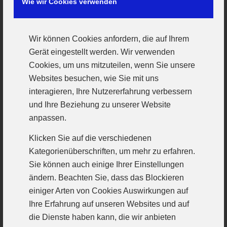
Wie wir Cookies verwenden
Auch die zweite Halbzeit entwickelte sich
zunächst wieder äußerst zäh. Statt den Lauf
Wir können Cookies anfordern, die auf Ihrem
vom Ende der ersten Halbzeit fortzusetzen,
Gerät eingestellt werden. Wir verwenden
taten sich die Spielerinnen des VfL erneut
Cookies, um uns mitzuteilen, wenn Sie unsere
Websites besuchen, wie Sie mit uns
schwer, zu ihrem gewohnten Spiel zu finden.
interagieren, Ihre Nutzererfahrung verbessern
Nach einer Viertelstunde stand es gerade mal
und Ihre Beziehung zu unserer Website
22:21 und das Ergebnis der Partie war zu
anpassen.
diesem Zeitpunkt völlig offen. Die
Klicken Sie auf die verschiedenen
Günzburgerinnen steckten den Kopf jedoch
Kategorienüberschriften, um mehr zu erfahren.
nicht in den Sand und so konnte Stephan
Sie können auch einige Ihrer Einstellungen
Volmering nach dem Spiel seinem Team
ändern. Beachten Sie, dass das Blockieren
großen Respekt zollen. Sie haben trotz des
einiger Arten von Cookies Auswirkungen auf
Ihre Erfahrung auf unseren Websites und auf
ganzen Pechs, das an diesem Samstagabend
die Dienste haben kann, die wir anbieten
seinen Spielerinnen an den Fingern zu kleben