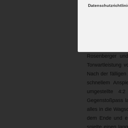
und der erneut st
Datenschutzrichtlini
blieben aber wei
jeden Angriff mit
Zudem steigerte 
Bälle sowie eine
Minuten auf 6 To
Rosenberger und
Torwartleistung 
Nach der fälligen 
schnellem Anspi
umgestellte 4:
Gegenstoßpass la
alles in die Wag
dem Ende und er
spielte einen lan