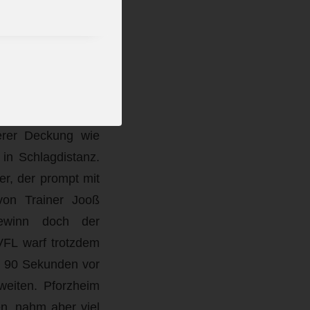
ahl. Die Gastgeber
ten Hälfte nahezu
d Torhüterwechsel.
te mehrere starke
und 26:20 nach 50
ar durch Pfetsch,
erer Deckung wie
in Schlagdistanz.
er, der prompt mit
von Trainer Jooß
gewinn doch der
VFL warf trotzdem
n 90 Sekunden vor
eiten. Pforzheim
en, nahm aber viel