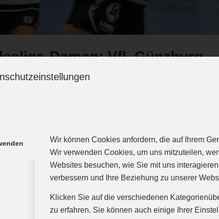
esliga-Damen: VfL Günzburg 
Mainfranken
nschutzeinstellungen
/
/
31. Oktober 2018
in
Damen I
nmannschaft des VfL Günzburg begrüßt an Allerh
er heimischen Rebayhalle. Die unterfränkische Spie
Wir können Cookies anfordern, die auf Ihrem Gerä
rwenden
Wir verwenden Cookies, um uns mitzuteilen, we
ausen und Mainbernheim befindet sich im Mittelfeld d
Websites besuchen, wie Sie mit uns interagieren
tzten Spieltag daheim nur knapp vom Spitzenreit
e
verbessern und Ihre Beziehung zu unserer Webs
der befindet sich mit Melanie Meyer auch die derzeit
Klicken Sie auf die verschiedenen Kategorienüb
a mit im Schnitt über 11 Treffern pro Spiel. Eine
zu erfahren. Sie können auch einige Ihrer Einste
te man im weinroten Lager natürlich verhindern und si