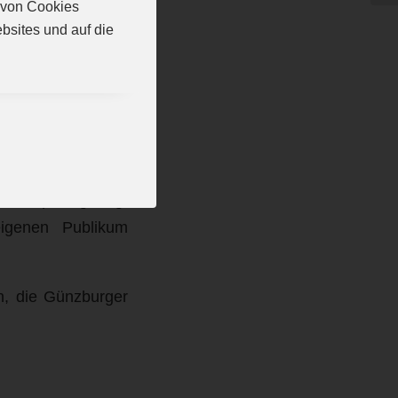
n von Cookies
ht punkten kann.
bsites und auf die
d Tanja Stoll und
 auf diese Aufgabe
ht blenden lassen,
nd Jürgen Kees die
rd es das einzige
ist Ansporn genug,
igenen Publikum
n, die Günzburger