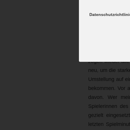
aus. Eine Zeitstr
Obertraublinger f
Datenschutzrichtlini
Auch in der zweit
Selbstläufer w
Gastgeberinnen g
Zauderer schon 
zogen wieder alle
neu, um die stark
Umstellung auf ei
bekommen. Vor al
davon. Wer mein
Spielerinnen des
gezielt eingeset
letzten Spielmin