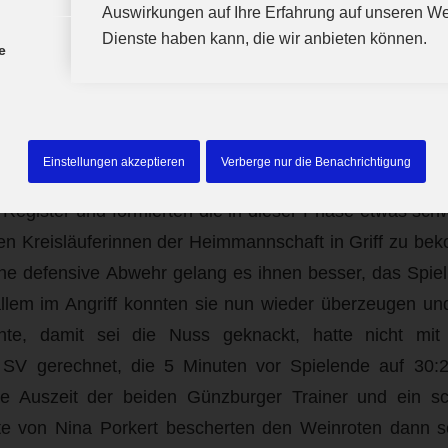
afe gegen Judith Deutschenbauer und ein verwandelter S
Auswirkungen auf Ihre Erfahrung auf unseren We
Dienste haben kann, die wir anbieten können.
ührten dann zum Halbzeitstand von 17:14 für den VfL.
e
en Halbzeit zeigte es sich, dass ein Sieg in Obertraub
erden würde. Eine 15:20 Führung war schnell err
aben nicht auf. Sie holten Tor um Tor auf und beim 1
Einstellungen akzeptieren
Verberge nur die Benachrichtigung
wieder zum Zweifeln gekommen. Aber nicht die Günz
 Register und formierten die in dieser Phase etwas s
en Kreisläuferinnen der Heimmannschaft in Griff zu be
ne defensive Abwehr gelang es ihnen besser, das Spiel 
lem im Angriff konnten sie nun wieder überzeugen un
te, damit sei die Nuss geknackt, hatte nicht mit
 SV gerechnet, die 5 Minuten vor Spielende auf 30:2
zte Auszeit der beiden Günzburger Trainer und ein s
ute von Nina Porkert bescherten den Weinroten dann s