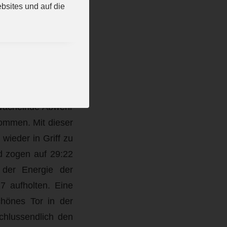
iebenmeter für die
bsites und auf die
ling durchaus kein
eicht, aber die
9:21 wäre mancher
burgerinnen! Sie
chwächelnde Abwehr
kommen. Mit dieser
wieder in Griff zu
d zogen auf 29:22
 der Energie der
7 aufholten. Eine
chönes Tor in der
chlussendlich den