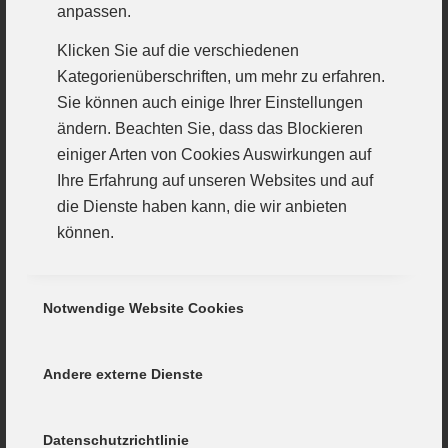
anpassen.
Halle geworden. Keiner konnte zu diesem
Klicken Sie auf die verschiedenen
Zeitpunkt ahnen, dass dies der letzte SV-Treffer
Kategorienüberschriften, um mehr zu erfahren.
gewesen sein sollte. Ein 8:0-Lauf kippte die
Sie können auch einige Ihrer Einstellungen
Begegnung. Von der Anzeigentafel prangte ein
ändern. Beachten Sie, dass das Blockieren
27.24. Die Halle stand Kopf. Es war eine
einiger Arten von Cookies Auswirkungen auf
Sternstunde des Günzburger
Ihre Erfahrung auf unseren Websites und auf
die Dienste haben kann, die wir anbieten
Damenhandballes und sollte nicht die einzige
können.
bleiben.
Sieg gelingt erst auf der Zielgeraden
Notwendige Website Cookies
Es ging zum Rückspiel in die prall gefüllte
Laimer Halle. Das Spiel war ausgeglichen.
Andere externe Dienste
Dann zog der VfL auf 6:10 davon. Die
Gastgeberinnen konterten. Zur Halbzeit war
Datenschutzrichtlinie