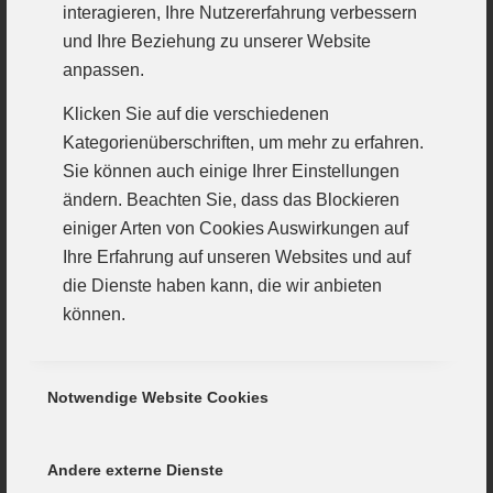
28. Minute stand es 14:15. Beim 15:16 wurde
interagieren, Ihre Nutzererfahrung verbessern
gewechselt. Wer das schnelle Spiel miterlebte,
und Ihre Beziehung zu unserer Website
anpassen.
konnte in der Pause über eine starke
Mannschaft aus dem Fichtelgebirge und eine
Klicken Sie auf die verschiedenen
Kategorienüberschriften, um mehr zu erfahren.
tolle Aufholjagd diskutieren. Wie das wohl
Sie können auch einige Ihrer Einstellungen
ausgehen sollte, fragten sich nicht nur
ändern. Beachten Sie, dass das Blockieren
sorgenvolle Handballmamas und -papas?
einiger Arten von Cookies Auswirkungen auf
Ihre Erfahrung auf unseren Websites und auf
Die Antwort kam schnell: Die Abwehr steigerte
die Dienste haben kann, die wir anbieten
sich nämlich weiter und was in dieser Phase
können.
auf das Tor kam entschärfte Lisa
Gremmelspacher. Dem Gast gelang
Notwendige Website Cookies
vorübergehend kein Tor mehr. Anders die VfL-
Schönen, angetrieben von einer überragenden
Alena Harder gelangen sechs Treffer
Andere externe Dienste