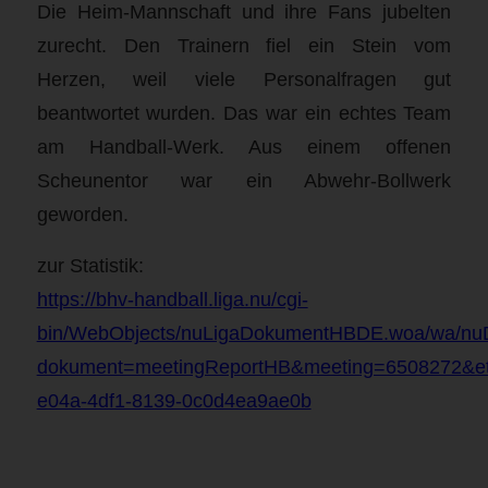
Die Heim-Mannschaft und ihre Fans jubelten
zurecht. Den Trainern fiel ein Stein vom
Herzen, weil viele Personalfragen gut
beantwortet wurden. Das war ein echtes Team
am Handball-Werk. Aus einem offenen
Scheunentor war ein Abwehr-Bollwerk
geworden.
zur Statistik:
https://bhv-handball.liga.nu/cgi-
bin/WebObjects/nuLigaDokumentHBDE.woa/wa/nu
dokument=meetingReportHB&meeting=6508272&e
e04a-4df1-8139-0c0d4ea9ae0b