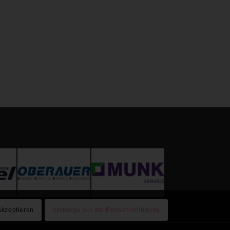
akzeptieren
Verberge nur die Benachrichtigung
7
8
9
10
11
12
13