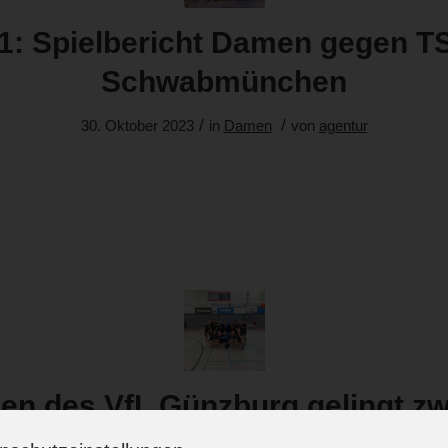
1: Spielbericht Damen gegen T
Schwabmünchen
/
/
30. Oktober 2023
in
Damen
von
agentur
n des VfL Günzburg gelingt zw
Auswärtserfolg