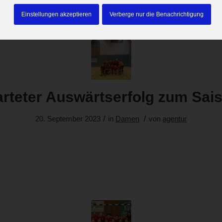
Einstellungen akzeptieren
Verberge nur die Benachrichtigung
rteter Auswärtserfolg zum Sais
/
/
20. September 2023
in
Damen
von
agentur