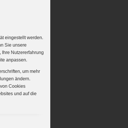
t eingestellt werden.
nn Sie unsere
, Ihre Nutzererfahrung
ite anpassen.
erschriften, um mehr
llungen ändern.
n von Cookies
isonspiel
bsites und auf die