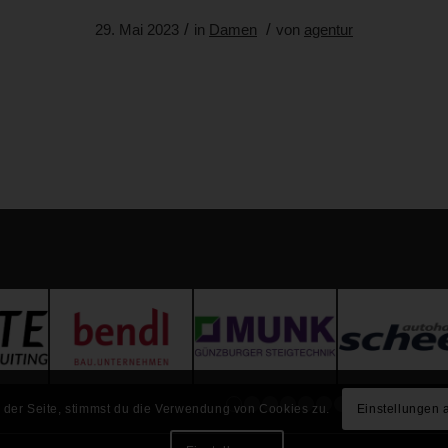
/
/
29. Mai 2023
in
Damen
von
agentur
 der Seite, stimmst du die Verwendung von Cookies zu.
Einstellungen 
1
2
3
4
5
6