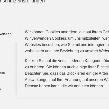
nschutzeinstellungen
/
/
3. Oktober 2023
in
Damen
von
agentur
Wir können Cookies anfordern, die auf Ihrem Gerä
rwenden
Wir verwenden Cookies, um uns mitzuteilen, we
Websites besuchen, wie Sie mit uns interagieren
e
verbessern und Ihre Beziehung zu unserer Webs
Klicken Sie auf die verschiedenen Kategorienüb
zu erfahren. Sie können auch einige Ihrer Einste
ste
Beachten Sie, dass das Blockieren einiger Arte
er Damen gewinnen zweites Sa
Auswirkungen auf Ihre Erfahrung auf unseren We
Dienste haben kann, die wir anbieten können.
/
/
24. September 2023
in
Damen
von
agentur
e