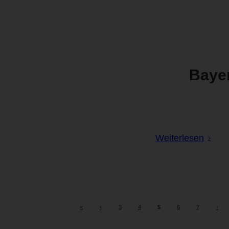
Bayer
Weiterlesen
«
‹
3
4
5
6
7
›