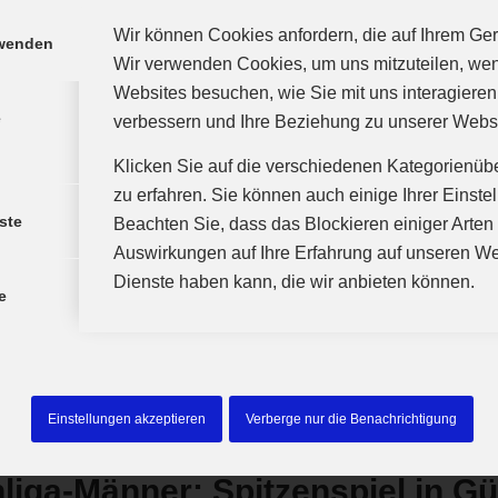
Wir können Cookies anfordern, die auf Ihrem Gerä
rwenden
Wir verwenden Cookies, um uns mitzuteilen, we
Websites besuchen, wie Sie mit uns interagieren
e
a-Männer: Handballgala in der 
verbessern und Ihre Beziehung zu unserer Webs
Klicken Sie auf die verschiedenen Kategorienüb
/
/
31. Oktober 2022
in
Herren
von
agentur
zu erfahren. Sie können auch einige Ihrer Einste
ste
Beachten Sie, dass das Blockieren einiger Arte
Auswirkungen auf Ihre Erfahrung auf unseren We
Dienste haben kann, die wir anbieten können.
e
Einstellungen akzeptieren
Verberge nur die Benachrichtigung
liga-Männer: Spitzenspiel in G