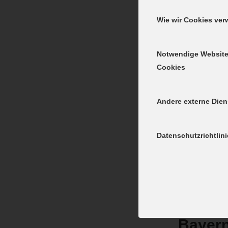
Wie wir Cookies ve
Notwendige Websit
Bayernlig
Cookies
Andere externe Dien
Weiterlesen
Datenschutzrichtlini
Bayern