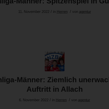
liga-Männer: Spitzenspiel in G
/
/
11. November 2022
in
Herren
von
agentur
liga-Männer: Ziemlich unerwa
Auftritt in Allach
/
/
6. November 2022
in
Herren
von
agentur