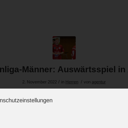
nliga-Männer: Auswärtsspiel in 
/
/
2. November 2022
in
Herren
von
agentur
nschutzeinstellungen