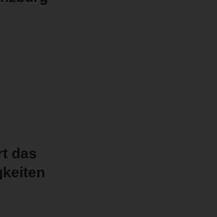
rt das
keiten