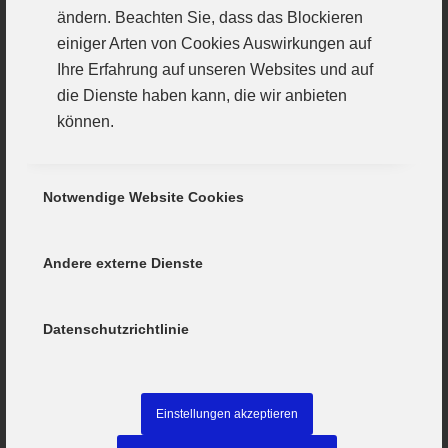
ändern. Beachten Sie, dass das Blockieren
Mannschaft zusammen anzutreten.
einiger Arten von Cookies Auswirkungen auf
Ihre Erfahrung auf unseren Websites und auf
die Dienste haben kann, die wir anbieten
können.
Notwendige Website Cookies
UNSERE
Andere externe Dienste
RESERVEMANNSCHAFTEN
(24.02)
Datenschutzrichtlinie
/
/
26. Februar 2019
in
Damen II
,
Herren II
von
agentur
Männer 2 gewinnen auch
Einstellungen akzeptieren
gegen Bäumenheim