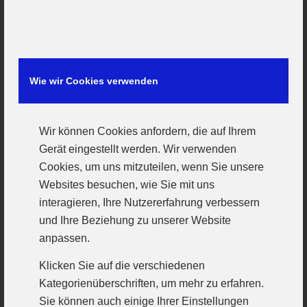
Doch das Spiel ist bekanntermaßen erst zu
Ende wenn der Schiri pfeift und bis das nicht
passiert ist besteht die Chance auf zwei
Punkte. Unsere VfL Damen haben nichts zu
Wie wir Cookies verwenden
verlieren und werden deshalb auch, wie bisher,
bis zum Ende der Begegnung um den Sieg
Wir können Cookies anfordern, die auf Ihrem
kämpfen.
Gerät eingestellt werden. Wir verwenden
Cookies, um uns mitzuteilen, wenn Sie unsere
Die Gastgeber haben eine (laut)starke
Websites besuchen, wie Sie mit uns
Fangemeinschaft und schon im vergangenen
interagieren, Ihre Nutzererfahrung verbessern
Jahr wurden die Zuschauer vor dem Anpfiff und
und Ihre Beziehung zu unserer Website
in der Halbzeitpause mit Showeinlagen
anpassen.
unterhalten. Für Unterhaltung auf und neben
Klicken Sie auf die verschiedenen
dem Parkett wird also gesorgt sein. Viele
Kategorienüberschriften, um mehr zu erfahren.
Sie können auch einige Ihrer Einstellungen
Gründe für VfL Fans die Reise mit der