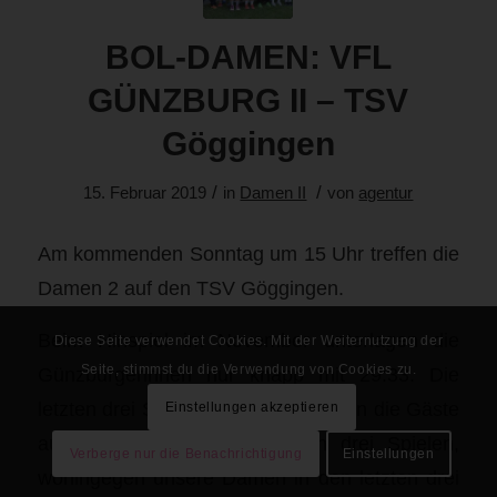
BOL-DAMEN: VFL
GÜNZBURG II – TSV
Göggingen
/
/
15. Februar 2019
in
Damen II
von
agentur
Am kommenden Sonntag um 15 Uhr treffen die
Damen 2 auf den TSV Göggingen.
Beim Hinspiel im November unterlagen die
Diese Seite verwendet Cookies. Mit der Weiternutzung der
Seite, stimmst du die Verwendung von Cookies zu.
Günzburgerinnen nur knapp mit 29:33. Die
letzten drei Spiele allerdings verloren die Gäste
Einstellungen akzeptieren
aus Göggingen in den letzten drei Spielen,
Verberge nur die Benachrichtigung
Einstellungen
wohingegen unsere Damen in den letzten drei